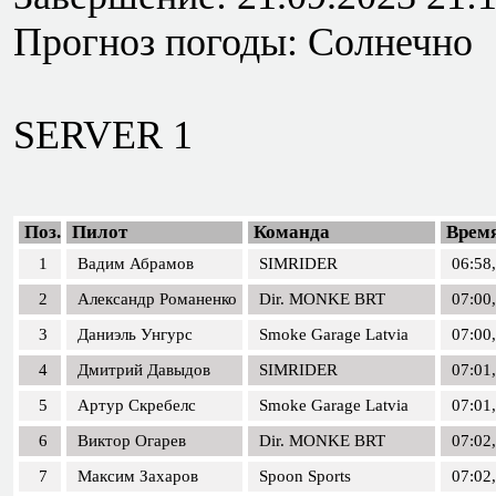
Прогноз погоды: Солнечно
SERVER 1
Поз.
Пилот
Команда
Врем
1
Вадим Абрамов
SIMRIDER
06:58
2
Александр Романенко
Dir. MONKE BRT
07:00
3
Даниэль Унгурс
Smoke Garage Latvia
07:00
4
Дмитрий Давыдов
SIMRIDER
07:01
5
Артур Скребелс
Smoke Garage Latvia
07:01
6
Виктор Огарев
Dir. MONKE BRT
07:02
7
Максим Захаров
Spoon Sports
07:02