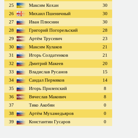
25
Максим Кохан
30
26
Михаил Пшеничный
30
27
Иван Плюснин
30
28
Григорий Погорельский
28
29
Артём Трусевич
23
30
Максим Кулаков
21
31
Игорь Солдатенков
21
32
Дмитрий Макеев
20
33
Владислав Русанов
15
34
Сандал Пермяков
14
35
Игорь Прилепский
8
36
Вячеслав Макович
8
37
Тико Акобян
0
38
Артём Мухамедьяров
0
39
Константин Гусаров
0