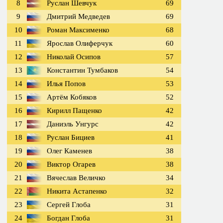
8
Руслан Шевчук
69
9
Дмитрий Медведев
69
10
Роман Максименко
68
11
Ярослав Олиферчук
60
12
Николай Осипов
57
13
Константин Тумбаков
54
14
Илья Попов
53
15
Артём Кобяков
52
16
Кирилл Пащенко
42
17
Даниэль Унгурс
42
18
Руслан Бициев
41
19
Олег Каменев
38
20
Виктор Огарев
38
21
Вячеслав Величко
34
22
Никита Астапенко
32
23
Сергей Глоба
31
24
Богдан Глоба
31