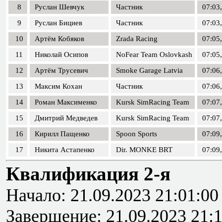
8
Руслан Шевчук
Частник
07:03
9
Руслан Бициев
Частник
07:03
10
Артём Кобяков
Zrada Racing
07:05
11
Николай Осипов
NoFear Team Oslovkash
07:05
12
Артём Трусевич
Smoke Garage Latvia
07:06
13
Максим Кохан
Частник
07:06
14
Роман Максименко
Kursk SimRacing Team
07:07
15
Дмитрий Медведев
Kursk SimRacing Team
07:07
16
Кирилл Пащенко
Spoon Sports
07:09
17
Никита Астапенко
Dir. MONKE BRT
07:09
Квалификация 2-я
Начало: 21.09.2023 21:01:00
Завершение: 21.09.2023 21: