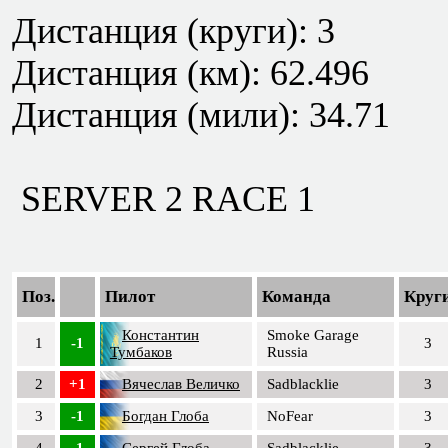
Дистанция (круги): 3
Дистанция (км): 62.496
Дистанция (мили): 34.71
SERVER 2 RACE 1
Поз.
Пилот
Команда
Круг
Константин
Smoke Garage
1
-1
3
Тумбаков
Russia
2
+1
Вячеслав Величко
Sadblacklie
3
3
-1
Богдан Глоба
NoFear
3