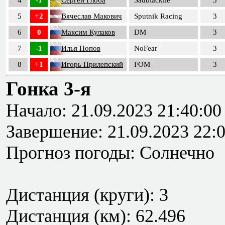
4
-1
Сергей Глоба
Sadblacklie
3
5
+2
Вячеслав Макович
Sputnik Racing
3
6
0
Максим Кулаков
DM
3
7
-1
Илья Попов
NoFear
3
8
+1
Игорь Прилепский
FOM
3
Гонка 3-я
Начало: 21.09.2023 21:40:00
Завершение: 21.09.2023 22:
Прогноз погоды: Солнечно
Дистанция (круги): 3
Дистанция (км): 62.496