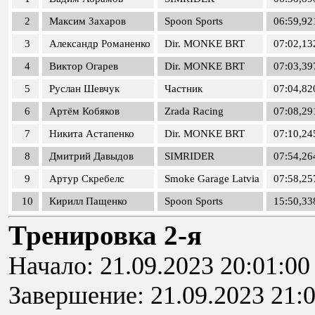
2
Максим Захаров
Spoon Sports
06:59,92
3
Александр Романенко
Dir. MONKE BRT
07:02,13
4
Виктор Огарев
Dir. MONKE BRT
07:03,39
5
Руслан Шевчук
Частник
07:04,82
6
Артём Кобяков
Zrada Racing
07:08,29
7
Никита Астапенко
Dir. MONKE BRT
07:10,24
8
Дмитрий Давыдов
SIMRIDER
07:54,26
9
Артур Скребелс
Smoke Garage Latvia
07:58,25
10
Кирилл Пащенко
Spoon Sports
15:50,33
Тренировка 2-я
Начало: 21.09.2023 20:01:00
Завершение: 21.09.2023 21: