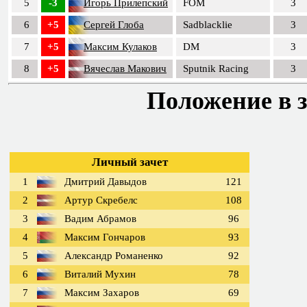
5
-3
Игорь Прилепский
FOM
3
6
+5
Сергей Глоба
Sadblacklie
3
7
+5
Максим Кулаков
DM
3
8
+5
Вячеслав Макович
Sputnik Racing
3
Положение в з
Личный зачет
1
Дмитрий Давыдов
121
2
Артур Скребелс
108
3
Вадим Абрамов
96
4
Максим Гончаров
93
5
Александр Романенко
92
6
Виталий Мухин
78
7
Максим Захаров
69