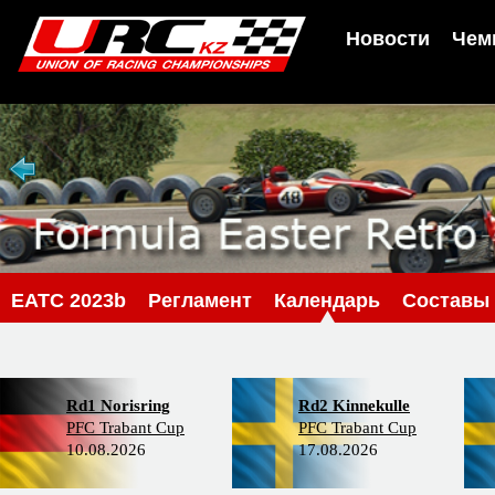
Новости
Чем
EATC 2023b
Регламент
Календарь
Составы
Rd1 Norisring
Rd2 Kinnekulle
PFC Trabant Cup
PFC Trabant Cup
10.08.2026
17.08.2026