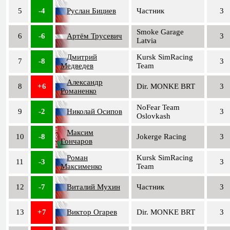
5
-4
Руслан Бициев
Частник
3
Smoke Garage
6
-6
Артём Трусевич
3
Latvia
Дмитрий
Kursk SimRacing
7
-8
3
Медведев
Team
Александр
8
+6
Dir. MONKE BRT
3
Романенко
NoFear Team
9
-2
Николай Осипов
3
Oslovkash
Максим
10
-8
Jokerge Racing
3
Гончаров
Роман
Kursk SimRacing
11
-3
3
Максименко
Team
12
-7
Виталий Мухин
Частник
3
13
+7
Виктор Огарев
Dir. MONKE BRT
3