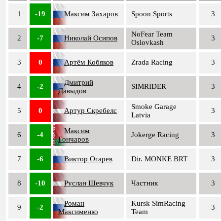
1
-19
Максим Захаров
Spoon Sports
3
NoFear Team
2
-7
Николай Осипов
3
Oslovkash
3
0
Артём Кобяков
Zrada Racing
3
Дмитрий
4
-2
SIMRIDER
3
Давыдов
Smoke Garage
5
0
Артур Скребелс
3
Latvia
Максим
6
-4
Jokerge Racing
3
Гончаров
7
-6
Виктор Огарев
Dir. MONKE BRT
3
8
-10
Руслан Шевчук
Частник
3
Роман
Kursk SimRacing
9
-2
3
Максименко
Team