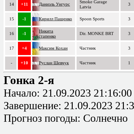
Smoke Garage
14
+11
Даниэль Унгурс
3
Latvia
15
-1
Кирилл Пащенко
Spoon Sports
3
Никита
16
-1
Dir. MONKE BRT
3
Астапенко
17
+4
Максим Кохан
Частник
3
-
+10
Руслан Шевчук
Частник
1
Гонка 2-я
Начало: 21.09.2023 21:16:00
Завершение: 21.09.2023 21:
Прогноз погоды: Солнечно