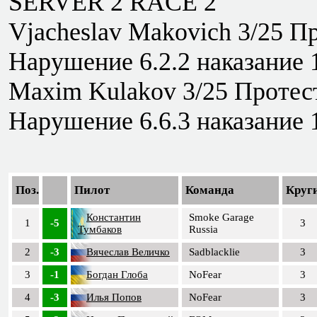
SERVER 2 RACE 2
Vjacheslav Makovich 3/25 Пр
Нарушение 6.2.2 наказание 1
Maxim Kulakov 3/25 Протест
Нарушение 6.6.3 наказание 1
Поз.
Пилот
Команда
Круг
Константин
Smoke Garage
1
-5
3
Тумбаков
Russia
2
-3
Вячеслав Величко
Sadblacklie
3
3
-1
Богдан Глоба
NoFear
3
4
-3
Илья Попов
NoFear
3