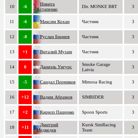
Никита
10
-6
Dir. MONKE BRT
3
Астапенко
11
-6
Максим Кохан
Частник
3
12
-8
Руслан Бициев
Частник
3
13
+1
Виталий Мухин
Частник
3
Smoke Garage
14
0
Даниэль Унгурс
3
Latvia
15
-5
Сандал Пермяков
Mimosa Racing
3
16
+12
Вадим Абрамов
SIMRIDER
3
17
+2
Кирилл Пащенко
Spoon Sports
3
Дмитрий
Kursk SimRacing
18
+11
3
Медведев
Team