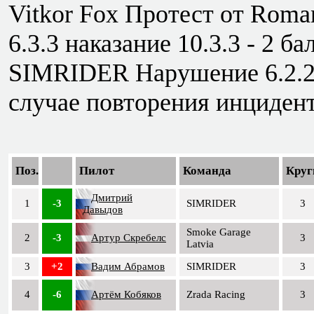
Vitkor Fox Протест от Rom
6.3.3 наказание 10.3.3 - 2 ба
SIMRIDER Нарушение 6.2.2 н
случае повторения инциден
Поз.
Пилот
Команда
Круг
Дмитрий
1
-3
SIMRIDER
3
Давыдов
Smoke Garage
2
-3
Артур Скребелс
3
Latvia
3
+2
Вадим Абрамов
SIMRIDER
3
4
-6
Артём Кобяков
Zrada Racing
3