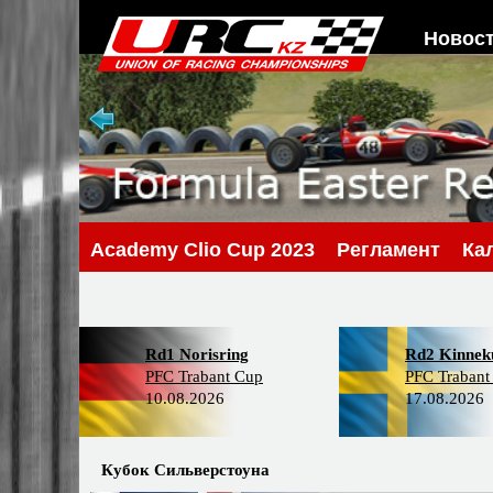
Новос
Academy Clio Cup 2023
Регламент
Ка
Rd1 Norisring
Rd2 Kinneku
PFC Trabant Cup
PFC Trabant
10.08.2026
17.08.2026
Кубок Сильверстоуна