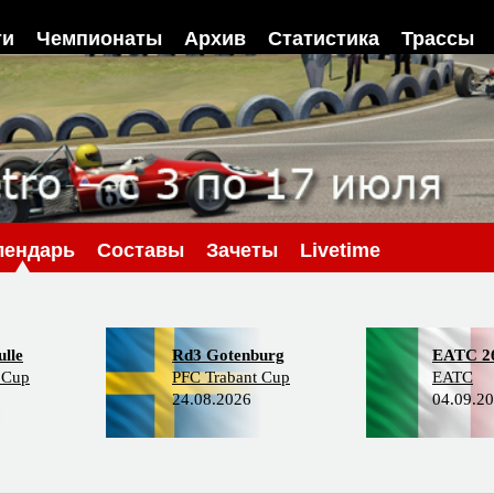
ти
Чемпионаты
Архив
Статистика
Трассы
лендарь
Составы
Зачеты
Livetime
lle
Rd3 Gotenburg
EATC 2
 Cup
PFC Trabant Cup
EATC
24.08.2026
04.09.2