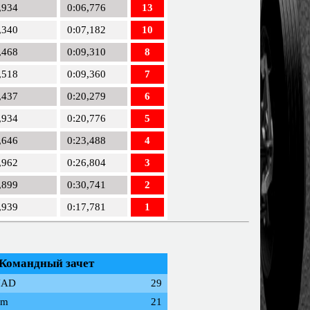
,934
0:06,776
13
,340
0:07,182
10
,468
0:09,310
8
,518
0:09,360
7
,437
0:20,279
6
,934
0:20,776
5
,646
0:23,488
4
,962
0:26,804
3
,899
0:30,741
2
,939
0:17,781
1
Командный зачет
UAD
29
am
21