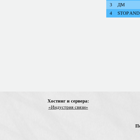
3
ДМ
4
STOP AND
Хостинг и сервера:
«Индустрия связи»
П