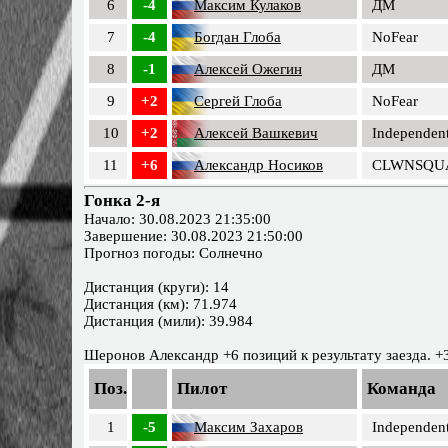
6
-4
Максим Кулаков
ДМ
7
-4
Богдан Глоба
NoFear
8
-1
Алексей Ожегин
ДМ
9
+2
Сергей Глоба
NoFear
10
+2
Алексей Вашкевич
Independent
11
+6
Александр Носиков
CLWNSQU
Гонка 2-я
Начало: 30.08.2023 21:35:00
Завершение: 30.08.2023 21:50:00
Прогноз погоды: Солнечно
Дистанция (круги): 14
Дистанция (км): 71.974
Дистанция (мили): 39.984
Шеронов Александр +6 позиций к результату заезда. +
Поз.
Пилот
Команда
1
-5
Максим Захаров
Independent