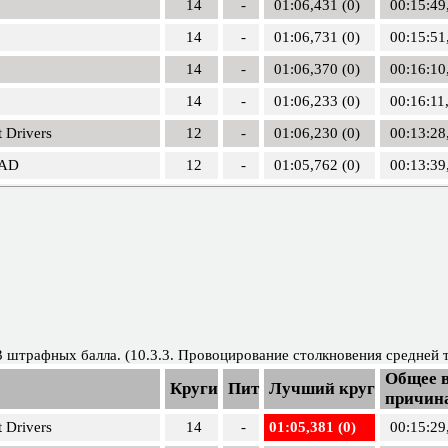
14
-
01:06,431 (0)
00:15:49
14
-
01:06,731 (0)
00:15:51
14
-
01:06,370 (0)
00:16:10
14
-
01:06,233 (0)
00:16:11
 Drivers
12
-
01:06,230 (0)
00:13:28
AD
12
-
01:05,762 (0)
00:13:39
3 штрафных балла. (10.3.3. Провоцирование столкновения средней 
Общее в
Круги
Пит
Лучший круг
причина
 Drivers
14
-
01:05,381 (0)
00:15:29