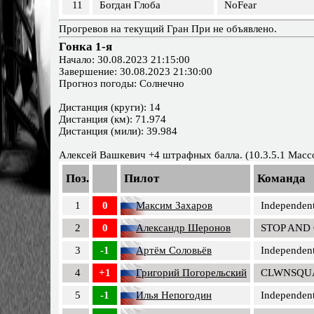
11
Богдан Глоба
NoFear
Прогревов на текущий Гран При не объявлено.
Гонка 1-я
Начало: 30.08.2023 21:15:00
Завершение: 30.08.2023 21:30:00
Прогноз погоды: Солнечно
Дистанция (круги): 14
Дистанция (км): 71.974
Дистанция (мили): 39.984
Алексей Вашкевич +4 штрафных балла. (10.3.5.1 Масс
Поз.
Пилот
Команда
1
0
Максим Захаров
Independent
2
0
Александр Шеронов
STOP AND
3
-1
Артём Соловьёв
Independent
4
+1
Григорий Погорельский
CLWNSQU
5
-1
Илья Непогодин
Independent