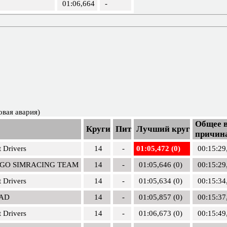
01:06,664
-
овая авария)
Общее в
Круги
Пит
Лучший круг
причина
 Drivers
14
-
01:05,472 (0)
00:15:29
 GO SIMRACING TEAM
14
-
01:05,646 (0)
00:15:29
 Drivers
14
-
01:05,634 (0)
00:15:34
AD
14
-
01:05,857 (0)
00:15:37
 Drivers
14
-
01:06,673 (0)
00:15:49