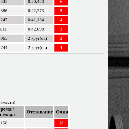
,533
0:20,420
6
,386
0:22,273
5
,247
0:41,134
4
,811
0:42,698
3
,063
2 круг(ов)
2
,744
2 круг(ов)
1
тяжести)
ремя /
Отставание
Очки
 схода
,158
18