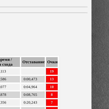
ремя /
Отставание
Очки
 схода
,113
19
,586
0:00,473
13
,077
0:04,964
10
,878
0:08,765
8
,356
0:20,243
7