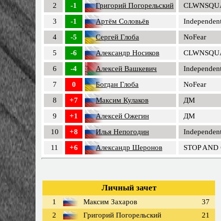
2
-1
Григорий Погорельский
CLWNSQU
3
-1
Артём Соловьёв
Independent
4
-5
Сергей Глоба
NoFear
5
-6
Александр Носиков
CLWNSQU
6
-4
Алексей Вашкевич
Independent
7
0
Богдан Глоба
NoFear
8
+7
Максим Кулаков
ДМ
9
+1
Алексей Ожегин
ДМ
10
+8
Илья Непогодин
Independent
11
+6
Александр Шеронов
STOP AND
Личный зачет
1
Максим Захаров
37
2
Григорий Погорельский
21