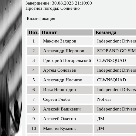
Завершение: 30.08.2023 21:10:00
Прогноз погоды: Солнечно
Квалификация
Поз.
Пилот
Команда
1
Максим Захаров
Independent Drivers
2
Александр Шеронов
STOP AND GO SI
3
Григорий Погорельский
CLWNSQUAD
4
Артём Соловьёв
Independent Drivers
5
Александр Носиков
CLWNSQUAD
6
Илья Непогодин
Independent Drivers
7
Сергей Глоба
NoFear
8
Алексей Вашкевич
Independent Drivers
9
Алексей Ожегин
ДМ
10
Максим Кулаков
ДМ