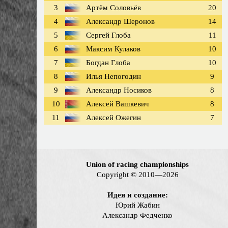
3
Артём Соловьёв
20
4
Александр Шеронов
14
5
Сергей Глоба
11
6
Максим Кулаков
10
7
Богдан Глоба
10
8
Илья Непогодин
9
9
Александр Носиков
8
10
Алексей Вашкевич
8
11
Алексей Ожегин
7
Union of racing championships
Copyright © 2010—2026
Идея и создание:
Юрий Жабин
Александр Федченко