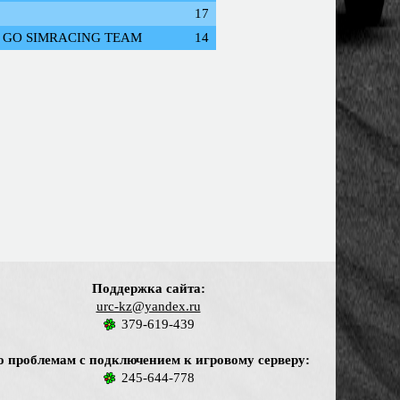
17
 GO SIMRACING TEAM
14
Поддержка сайта:
urc-kz@yandex.ru
379-619-439
о проблемам с подключением к игровому серверу:
245-644-778