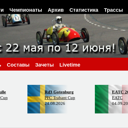
ти
Чемпионаты
Архив
Статистика
Трассы
ь
Составы
Зачеты
Livetime
lle
Rd3 Gotenburg
EATC 2
 Cup
PFC Trabant Cup
EATC
24.08.2026
04.09.2