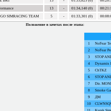
E BRT
13
-
01:33,825 (0)
00:20:
formance
13
-
01:34,140 (0)
00:21:
 GO SIMRACING TEAM
5
-
01:33,301 (0)
00:08:
Положение в зачетах после этапа:
1
NoFear T
2
NoFear Pe
3
STOP AN
4
Dynamix 
5
ChTKZ
6
STOP AN
7
Dir. MON
8
Smoke Ga
9
ДМ
10
CLWNSQ
11
Kursk Si