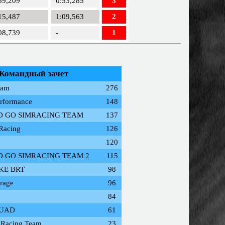
59,209
0:53,285
3
15,487
1:09,563
2
08,739
-
1
Командный зачет
eam
276
rformance
148
D GO SIMRACING TEAM
137
Racing
126
120
D GO SIMRACING TEAM 2
115
KE BRT
98
rage
96
84
UAD
61
mRacing Team
23