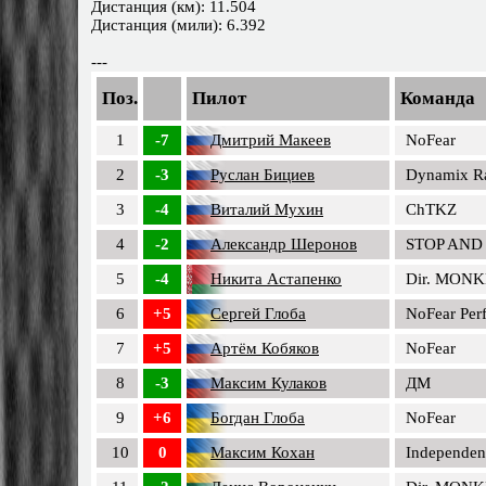
Дистанция (км): 11.504
Дистанция (мили): 6.392
---
Поз.
Пилот
Команда
1
-7
Дмитрий Макеев
NoFear
2
-3
Руслан Бициев
Dynamix R
3
-4
Виталий Мухин
ChTKZ
4
-2
Александр Шеронов
STOP AND
5
-4
Никита Астапенко
Dir. MONK
6
+5
Сергей Глоба
NoFear Per
7
+5
Артём Кобяков
NoFear
8
-3
Максим Кулаков
ДМ
9
+6
Богдан Глоба
NoFear
10
0
Максим Кохан
Independen