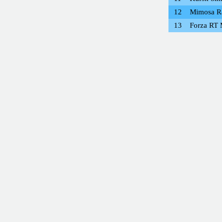
12
Mimosa R
13
Forza RT 