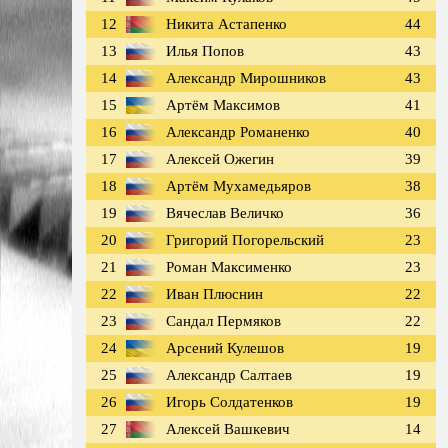
12
Никита Астапенко
44
13
Илья Попов
43
14
Александр Мирошников
43
15
Артём Максимов
41
16
Александр Романенко
40
17
Алексей Ожегин
39
18
Артём Мухамедьяров
38
19
Вячеслав Величко
36
20
Григорий Погорельский
23
21
Роман Максименко
23
22
Иван Плюснин
22
23
Сандал Пермяков
22
24
Арсений Кулешов
19
25
Александр Салтаев
19
26
Игорь Солдатенков
19
27
Алексей Вашкевич
14