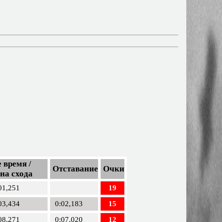
 время /
Отставание
Очки
на схода
01,251
19
03,434
0:02,183
15
08,271
0:07,020
12