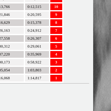
13,766
0:12,515
10
21,846
0:20,595
9
16,629
0:15,378
8
26,163
0:24,912
7
27,558
0:26,307
6
30,312
0:29,061
5
37,220
0:35,969
4
00,173
0:58,922
3
05,054
1:03,803
2
16,068
1:14,817
1