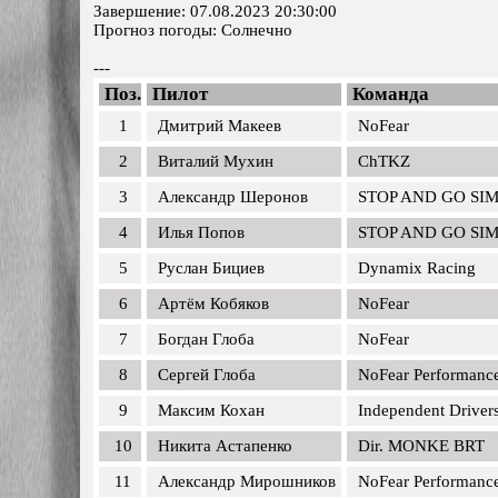
Завершение: 07.08.2023 20:30:00
Прогноз погоды: Солнечно
---
Поз.
Пилот
Команда
1
Дмитрий Макеев
NoFear
2
Виталий Мухин
ChTKZ
3
Александр Шеронов
STOP AND GO SI
4
Илья Попов
STOP AND GO SI
5
Руслан Бициев
Dynamix Racing
6
Артём Кобяков
NoFear
7
Богдан Глоба
NoFear
8
Сергей Глоба
NoFear Performanc
9
Максим Кохан
Independent Driver
10
Никита Астапенко
Dir. MONKE BRT
11
Александр Мирошников
NoFear Performanc