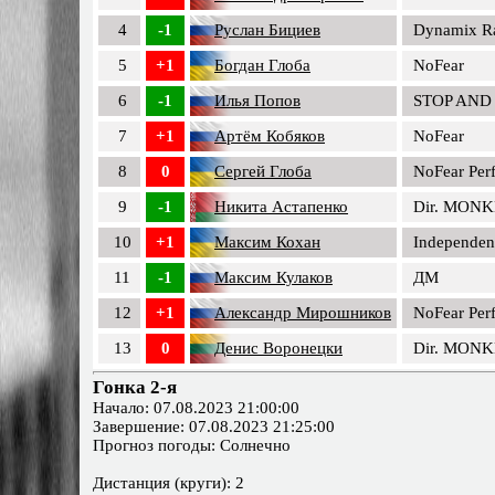
4
-1
Руслан Бициев
Dynamix R
5
+1
Богдан Глоба
NoFear
6
-1
Илья Попов
STOP AND
7
+1
Артём Кобяков
NoFear
8
0
Сергей Глоба
NoFear Per
9
-1
Никита Астапенко
Dir. MONK
10
+1
Максим Кохан
Independen
11
-1
Максим Кулаков
ДМ
12
+1
Александр Мирошников
NoFear Per
13
0
Денис Воронецки
Dir. MONK
Гонка 2-я
Начало: 07.08.2023 21:00:00
Завершение: 07.08.2023 21:25:00
Прогноз погоды: Солнечно
Дистанция (круги): 2