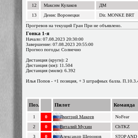
12
Максим Кулаков
ДМ
13
Денис Воронецки
Dir. MONKE BRT
Прогревов на текущий Гран При не объявлено.
Гонка 1-я
Начало: 07.08.2023 20:30:00
Завершение: 07.08.2023 20:55:00
Прогноз погоды: Солнечно
Дистанция (круги): 2
Дистанция (км): 11.504
Дистанция (мили): 6.392
Илья Попов - +1 позиция, + 3 штрафных балла. П.10.3.
Поз.
Пилот
Команда
1
0
Дмитрий Макеев
NoFear
2
0
Виталий Мухин
ChTKZ
3
0
Александр Шеронов
STOP AND