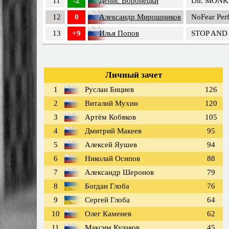
11
-2
Денис Воронецки
Dir. MONK
12
0
Александр Мирошников
NoFear Per
13
+9
Илья Попов
STOP AND
Личный зачет
1
Руслан Бициев
126
2
Виталий Мухин
120
3
Артём Кобяков
105
4
Дмитрий Макеев
95
5
Алексей Яушев
94
6
Николай Осипов
88
7
Александр Шеронов
79
8
Богдан Глоба
76
9
Сергей Глоба
64
10
Олег Каменев
62
11
Максим Кулаков
45