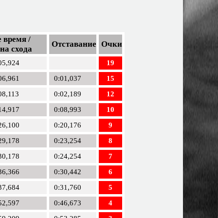
 время /
Отставание
Очки
на схода
05,924
19
06,961
0:01,037
15
08,113
0:02,189
12
14,917
0:08,993
10
26,100
0:20,176
9
29,178
0:23,254
8
30,178
0:24,254
7
36,366
0:30,442
6
37,684
0:31,760
5
52,597
0:46,673
4