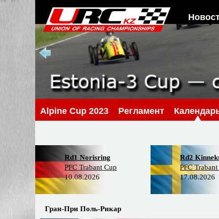
Новос
Alpine Cup 2023
Регламент
Календар
Rd1 Norisring
Rd2 Kinneku
PFC Trabant Cup
PFC Trabant
10.08.2026
17.08.2026
Гран-При Поль-Рикар