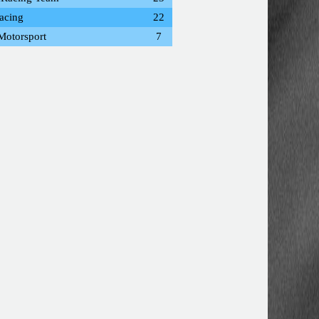
acing
22
Motorsport
7