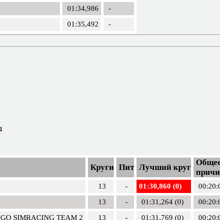
01:34,986
-
01:35,492
-
4
Общее
Круги
Пит
Лучший круг
причи
13
-
01:30,860 (0)
00:20:
13
-
01:31,264 (0)
00:20:
 GO SIMRACING TEAM 2
13
-
01:31,769 (0)
00:20: