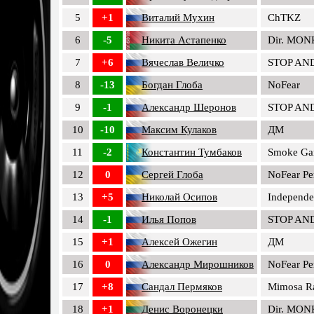
5
+1
Виталий Мухин
ChTKZ
6
-5
Никита Астапенко
Dir. MON
7
+6
Вячеслав Величко
STOP AN
8
-13
Богдан Глоба
NoFear
9
-1
Александр Шеронов
STOP AN
10
-10
Максим Кулаков
ДМ
11
-2
Константин Тумбаков
Smoke Ga
12
0
Сергей Глоба
NoFear Pe
13
+5
Николай Осипов
Independe
14
-1
Илья Попов
STOP AN
15
+1
Алексей Ожегин
ДМ
16
0
Александр Мирошников
NoFear Pe
17
+8
Сандал Пермяков
Mimosa R
18
+1
Денис Воронецки
Dir. MON