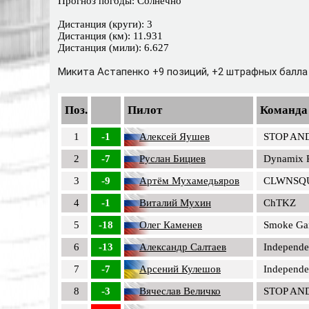
Прогноз погоды: Солнечно
Дистанция (круги): 3
Дистанция (км): 11.931
Дистанция (мили): 6.627
Микита Астапенко +9 позиций, +2 штрафных балла (
Поз.
Пилот
Команда
1
-1
Алексей Яушев
STOP AN
2
-7
Руслан Бициев
Dynamix 
3
-9
Артём Мухамедьяров
CLWNSQ
4
-1
Виталий Мухин
ChTKZ
5
-18
Олег Каменев
Smoke Ga
6
-13
Александр Салтаев
Independe
7
-7
Арсений Кулешов
Independe
8
-3
Вячеслав Величко
STOP AN