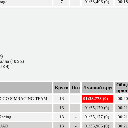
rage
7
-
01:38,496 (0)
00:18
4)
лла (10.3.2)
.3.4)
Обще
Круги
Пит
Лучший круг
прич
D GO SIMRACING TEAM
13
-
01:33,773 (0)
00:20
13
-
01:35,170 (0)
00:21
Racing
13
-
01:35,177 (0)
00:21
UAD
13
-
01:35,966 (0)
00:21