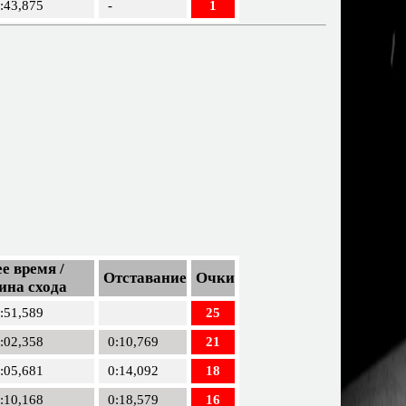
:43,875
-
1
е время /
Отставание
Очки
ина схода
:51,589
25
:02,358
0:10,769
21
:05,681
0:14,092
18
:10,168
0:18,579
16