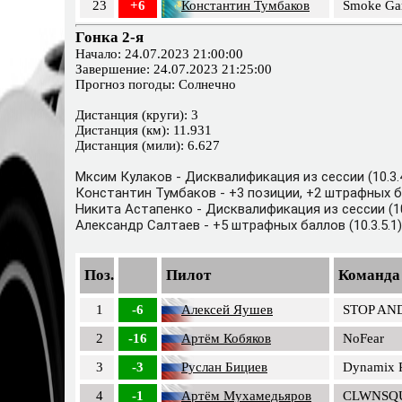
23
+6
Константин Тумбаков
Smoke Ga
Гонка 2-я
Начало: 24.07.2023 21:00:00
Завершение: 24.07.2023 21:25:00
Прогноз погоды: Солнечно
Дистанция (круги): 3
Дистанция (км): 11.931
Дистанция (мили): 6.627
Мксим Кулаков - Дисквалификация из сессии (10.3.
Константин Тумбаков - +3 позиции, +2 штрафных ба
Никита Астапенко - Дисквалификация из сессии (10
Александр Салтаев - +5 штрафных баллов (10.3.5.1)
Поз.
Пилот
Команда
1
-6
Алексей Яушев
STOP AN
2
-16
Артём Кобяков
NoFear
3
-3
Руслан Бициев
Dynamix 
4
-1
Артём Мухамедьяров
CLWNSQ