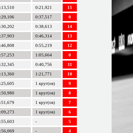
:13,510
0:21,921
15
:29,106
0:37,517
0
:30,202
0:38,613
14
:37,903
0:46,314
13
:46,808
0:55,219
12
:57,253
1:05,664
0
:32,345
0:40,756
11
:13,360
1:21,771
10
:25,605
1 круг(ов)
9
:50,980
1 круг(ов)
8
:51,679
1 круг(ов)
7
:09,273
1 круг(ов)
6
:55,603
-
5
:56,069
-
4