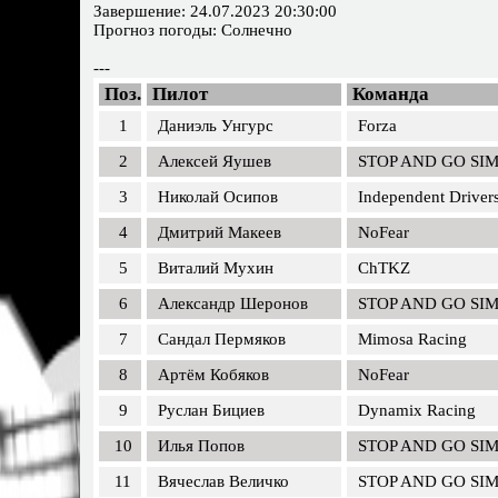
Завершение: 24.07.2023 20:30:00
Прогноз погоды: Солнечно
---
Поз.
Пилот
Команда
1
Даниэль Унгурс
Forza
2
Алексей Яушев
STOP AND GO SI
3
Николай Осипов
Independent Driver
4
Дмитрий Макеев
NoFear
5
Виталий Мухин
ChTKZ
6
Александр Шеронов
STOP AND GO SI
7
Сандал Пермяков
Mimosa Racing
8
Артём Кобяков
NoFear
9
Руслан Бициев
Dynamix Racing
10
Илья Попов
STOP AND GO SI
11
Вячеслав Величко
STOP AND GO SI