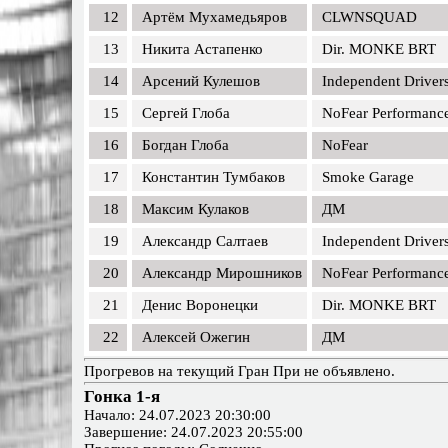
12
Артём Мухамедьяров
CLWNSQUAD
13
Никита Астапенко
Dir. MONKE BRT
14
Арсений Кулешов
Independent Driver
15
Сергей Глоба
NoFear Performanc
16
Богдан Глоба
NoFear
17
Константин Тумбаков
Smoke Garage
18
Максим Кулаков
ДМ
19
Александр Салтаев
Independent Driver
20
Александр Мирошников
NoFear Performanc
21
Денис Воронецки
Dir. MONKE BRT
22
Алексей Ожегин
ДМ
Прогревов на текущий Гран При не объявлено.
Гонка 1-я
Начало: 24.07.2023 20:30:00
Завершение: 24.07.2023 20:55:00