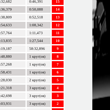
:32,682
0:46,391
15
:36,379
0:50,088
14
:38,809
0:52,518
13
:54,633
1:08,342
12
:57,764
1:11,473
11
:13,835
1:27,544
10
:19,187
58:32,896
9
:48,880
1 круг(ов)
8
:57,268
1 круг(ов)
7
:58,431
1 круг(ов)
6
:28,030
2 круг(ов)
5
:21,318
3 круг(ов)
4
:42,698
3 круг(ов)
3
:03,931
3 круг(ов)
2