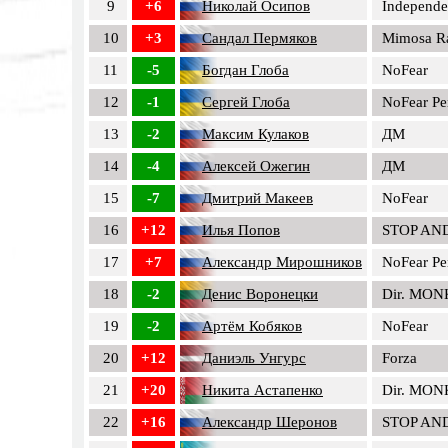
9
+6
Николай Осипов
Independe
10
+3
Сандал Пермяков
Mimosa R
11
-5
Богдан Глоба
NoFear
12
-1
Сергей Глоба
NoFear Pe
13
-2
Максим Кулаков
ДМ
14
-4
Алексей Ожегин
ДМ
15
-7
Дмитрий Макеев
NoFear
16
+12
Илья Попов
STOP AN
17
+7
Александр Мирошников
NoFear Pe
18
-2
Денис Воронецки
Dir. MON
19
-2
Артём Кобяков
NoFear
20
+12
Даниэль Унгурс
Forza
21
+20
Никита Астапенко
Dir. MON
22
+16
Александр Шеронов
STOP AN