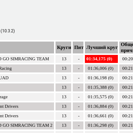
10.3.2)
Обще
Круги
Пит
Лучший круг
прич
D GO SIMRACING TEAM
13
-
01:34,175 (0)
00:20
Racing
13
-
01:36,006 (0)
00:21
UAD
13
-
01:36,198 (0)
00:21
13
-
01:35,388 (0)
00:21
rage
13
-
01:35,575 (0)
00:21
nt Drivers
13
-
01:36,884 (0)
00:21
nt Drivers
13
-
01:36,661 (0)
00:21
D GO SIMRACING TEAM 2
13
-
01:36,298 (0)
00:21