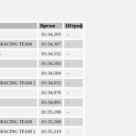
Время
Штраф
01:34,203
-
MRACING TEAM
01:34,367
-
s
01:34,532
-
01:34,583
-
01:34,584
-
MRACING TEAM 2
01:34,655
-
01:34,970
-
01:34,991
-
01:35,198
-
MRACING TEAM
01:35,500
-
MRACING TEAM 2
01:35,519
-