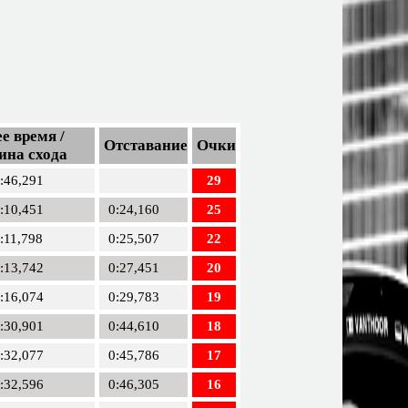
е время /
Отставание
Очки
ина схода
:46,291
29
:10,451
0:24,160
25
:11,798
0:25,507
22
:13,742
0:27,451
20
:16,074
0:29,783
19
:30,901
0:44,610
18
:32,077
0:45,786
17
:32,596
0:46,305
16