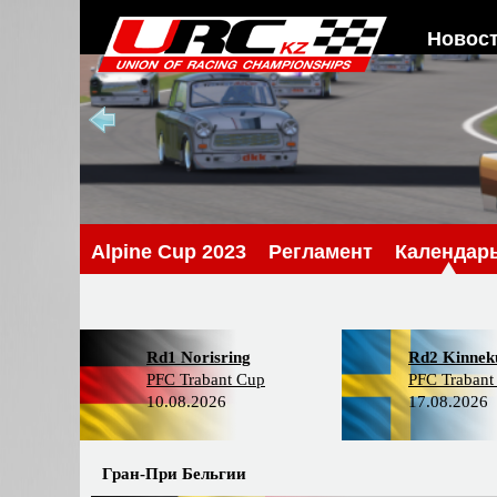
Новос
Alpine Cup 2023
Регламент
Календар
Rd1 Norisring
Rd2 Kinneku
PFC Trabant Cup
PFC Trabant
10.08.2026
17.08.2026
Гран-При Бельгии