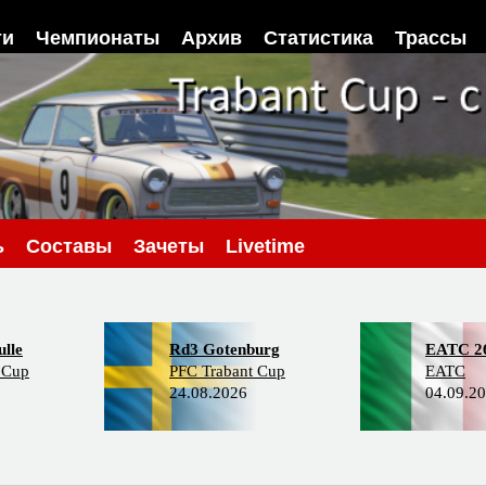
ти
Чемпионаты
Архив
Статистика
Трассы
ь
Составы
Зачеты
Livetime
lle
Rd3 Gotenburg
EATC 2
 Cup
PFC Trabant Cup
EATC
24.08.2026
04.09.2