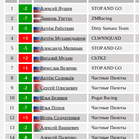
1
-2
Алексей Яушев
STOP AND GO
2
-7
Даниэль Унгурс
ZMRacing
3
-5
Артём Работкин
Dirty Samara Team
4
+3
Артём Мухамедьяров
CLWNSQUAD
5
-5
Александр Милицын
STOP AND GO
6
+2
Виталий Мухин
ChTKZ
7
+1
Вячеслав Величко
STOP AND GO
8
-4
Артём Соловьёв
Частные Пилоты
9
-2
Сергей Олискевич
Частные Пилоты
10
-3
Илья Безиков
Pogat Racing
11
-7
Илья Попов
Частные Пилоты
12
+5
Игорь Солдатенков
Частные Пилоты
13
-2
Алексей Вашкевич
Частные Пилоты
14
-8
Алексей Палермо
Частные Пилоты