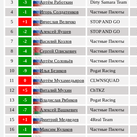
3
-3
Артём Работкин
Dirty Samara Team
4
-1
Игорь Солдатенков
Частные Пилоты
5
+1
Вячеслав Величко
STOP AND GO
6
-2
Алексей Яушев
STOP AND GO
7
-2
Василий Козлов
Частные Пилоты
8
-4
Сергей Олискевич
Частные Пилоты
9
-4
Артём Соловьёв
Частные Пилоты
10
-9
Илья Безиков
Pogat Racing
11
0
Артём Мухамедьяров
CLWNSQUAD
12
+5
Виталий Мухин
ChTKZ
13
-5
Владислав Рябиков
Pogat Racing
14
-7
Алексей Вашкевич
Частные Пилоты
15
+1
Дмитрий Медведев
4Real Team
16
-1
Максим Кулаков
Частные Пилоты