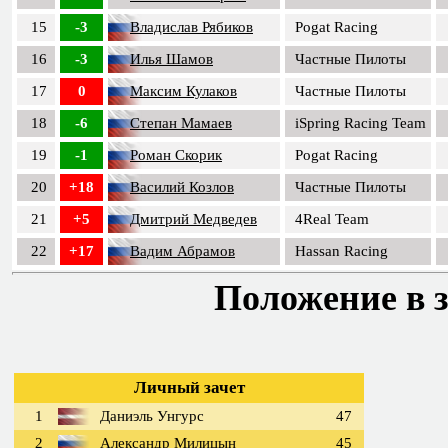
15
-3
Владислав Рябиков
Pogat Racing
16
-3
Илья Шамов
Частные Пилоты
17
0
Максим Кулаков
Частные Пилоты
18
-6
Степан Мамаев
iSpring Racing Team
19
-1
Роман Скорик
Pogat Racing
20
+18
Василий Козлов
Частные Пилоты
21
+5
Дмитрий Медведев
4Real Team
22
+17
Вадим Абрамов
Hassan Racing
Положение в з
Личный зачет
1
Даниэль Унгурс
47
2
Александр Милицын
45