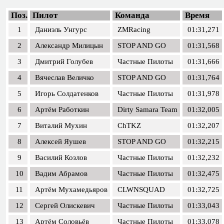
Поз.
Пилот
Команда
Время
1
Даниэль Унгурс
ZMRacing
01:31,271
2
Александр Милицын
STOP AND GO
01:31,568
3
Дмитрий Голубев
Частные Пилоты
01:31,666
4
Вячеслав Величко
STOP AND GO
01:31,764
5
Игорь Солдатенков
Частные Пилоты
01:31,978
6
Артём Работкин
Dirty Samara Team
01:32,005
7
Виталий Мухин
ChTKZ
01:32,207
8
Алексей Яушев
STOP AND GO
01:32,215
9
Василий Козлов
Частные Пилоты
01:32,232
10
Вадим Абрамов
Частные Пилоты
01:32,475
11
Артём Мухамедьяров
CLWNSQUAD
01:32,725
12
Сергей Олискевич
Частные Пилоты
01:33,043
13
Артём Соловьёв
Частные Пилоты
01:33,078