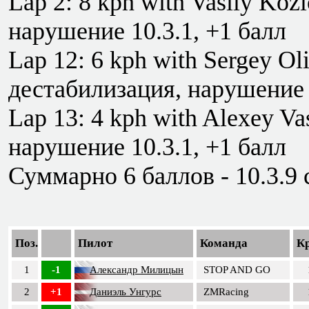
Lap 2: 8 kph with Vasily Koz
нарушение 10.3.1, +1 балл
Lap 12: 6 kph with Sergey Oli
дестабилизация, нарушение 
Lap 13: 4 kph with Alexey V
нарушение 10.3.1, +1 балл
Суммарно 6 баллов - 10.3.9 
Поз.
Пилот
Команда
К
1
-1
Александр Милицын
STOP AND GO
2
+1
Даниэль Унгурс
ZMRacing