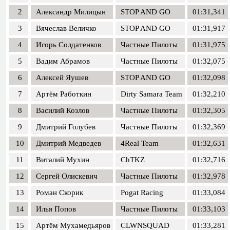
2
Александр Милицын
STOP AND GO
01:31,341
3
Вячеслав Величко
STOP AND GO
01:31,917
4
Игорь Солдатенков
Частные Пилоты
01:31,975
5
Вадим Абрамов
Частные Пилоты
01:32,075
6
Алексей Яушев
STOP AND GO
01:32,098
7
Артём Работкин
Dirty Samara Team
01:32,210
8
Василий Козлов
Частные Пилоты
01:32,305
9
Дмитрий Голубев
Частные Пилоты
01:32,369
10
Дмитрий Медведев
4Real Team
01:32,631
11
Виталий Мухин
ChTKZ
01:32,716
12
Сергей Олискевич
Частные Пилоты
01:32,978
13
Роман Скорик
Pogat Racing
01:33,084
14
Илья Попов
Частные Пилоты
01:33,103
15
Артём Мухамедьяров
CLWNSQUAD
01:33,281