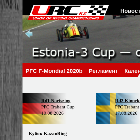
Новос
PFC F-Mondial 2020b
Регламент
Кале
Rd1 Norisring
Rd2 Kinneku
PFC Trabant Cup
PFC Trabant
10.08.2026
17.08.2026
Кубок KazanRing