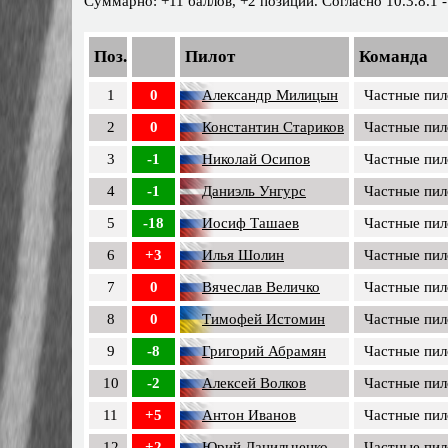
Суммарно: +11 баллов, +2 позиции. Согласно 10.3.8.1 -
Поз.
Пилот
Команда
1
0
Александр Милицын
Частные пи
2
0
Константин Стариков
Частные пи
3
-1
Николай Осипов
Частные пи
4
-1
Даниэль Унгурс
Частные пи
5
-18
Иосиф Ташаев
Частные пи
6
+3
Илья Шолин
Частные пи
7
0
Вячеслав Величко
Частные пи
8
0
Тимофей Истомин
Частные пи
9
-8
Григорий Абрамян
Частные пи
10
-2
Алексей Волков
Частные пи
11
+5
Антон Иванов
Частные пи
12
+2
Юрий Данильченко
Частные пи