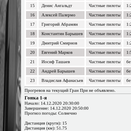
15
Денис Ангальдт
Частные пилоты
1:
16
Алексей Палермо
Частные пилоты
1:
17
Григорий Абрамян
Частные пилоты
1:
18
Константин Барышев
Частные пилоты
1:
19
Дмитрий Смирнов
Частные пилоты
1:
20
Евгений Марков
Частные пилоты
1:
21
Иосиф Ташаев
Частные пилоты
бе
22
Андрей Барышев
Частные пилоты
бе
23
Владислав Афанасьев
Частные пилоты
бе
Прогревов на текущий Гран При не объявлено.
Гонка 1-я
Начало: 14.12.2020 20:30:00
Завершение: 14.12.2020 20:50:00
Прогноз погоды: Солнечно
Дистанция (круги): 15
Дистанция (км): 51.75