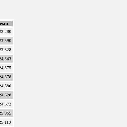
емя
22.280
23.590
23.828
24.343
24.375
24.378
24.580
24.628
24.672
25.065
25.110