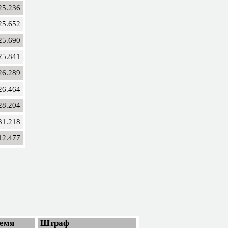
25.236
25.652
25.690
25.841
26.289
26.464
28.204
31.218
12.477
емя
Штраф