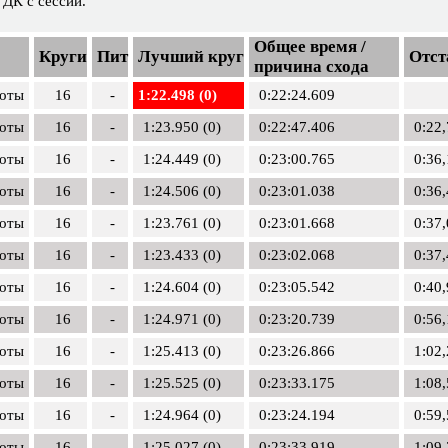
 ДК с сессии.
Общее время /
Круги
Пит
Лучший круг
Отст
причина схода
лоты
16
-
1:22.498 (0)
0:22:24.609
лоты
16
-
1:23.950 (0)
0:22:47.406
0:22
лоты
16
-
1:24.449 (0)
0:23:00.765
0:36
лоты
16
-
1:24.506 (0)
0:23:01.038
0:36
лоты
16
-
1:23.761 (0)
0:23:01.668
0:37
лоты
16
-
1:23.433 (0)
0:23:02.068
0:37
лоты
16
-
1:24.604 (0)
0:23:05.542
0:40
лоты
16
-
1:24.971 (0)
0:23:20.739
0:56
лоты
16
-
1:25.413 (0)
0:23:26.866
1:02
лоты
16
-
1:25.525 (0)
0:23:33.175
1:08
лоты
16
-
1:24.964 (0)
0:23:24.194
0:59
лоты
16
-
1:25.027 (0)
0:23:33.919
1:09