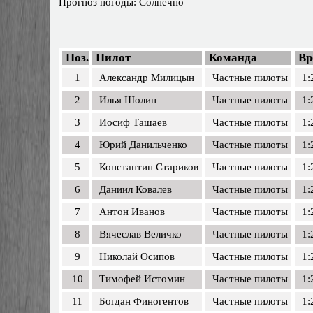
Прогноз погоды: Солнечно
Поз.
Пилот
Команда
Вр
1
Александр Милицын
Частные пилоты
1:
2
Илья Шолин
Частные пилоты
1:
3
Иосиф Ташаев
Частные пилоты
1:
4
Юрий Данильченко
Частные пилоты
1:
5
Константин Стариков
Частные пилоты
1:
6
Даниил Ковалев
Частные пилоты
1:
7
Антон Иванов
Частные пилоты
1:
8
Вячеслав Величко
Частные пилоты
1:
9
Николай Осипов
Частные пилоты
1:
10
Тимофей Истомин
Частные пилоты
1:
11
Богдан Финогентов
Частные пилоты
1: