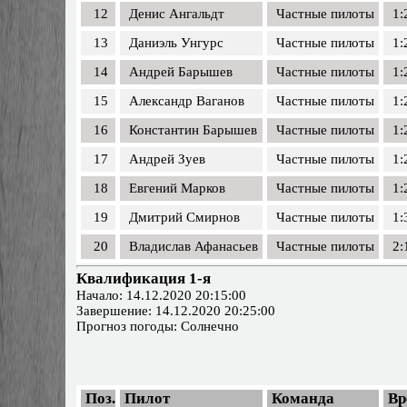
12
Денис Ангальдт
Частные пилоты
1:
13
Даниэль Унгурс
Частные пилоты
1:
14
Андрей Барышев
Частные пилоты
1:
15
Александр Ваганов
Частные пилоты
1:
16
Константин Барышев
Частные пилоты
1:
17
Андрей Зуев
Частные пилоты
1:
18
Евгений Марков
Частные пилоты
1:
19
Дмитрий Смирнов
Частные пилоты
1:
20
Владислав Афанасьев
Частные пилоты
2:
Квалификация 1-я
Начало: 14.12.2020 20:15:00
Завершение: 14.12.2020 20:25:00
Прогноз погоды: Солнечно
Поз.
Пилот
Команда
Вр