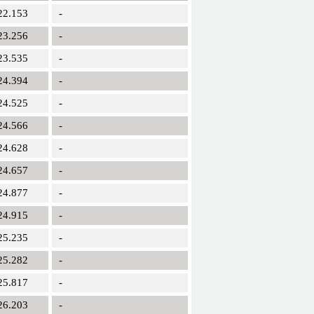
22.153
-
23.256
-
23.535
-
24.394
-
24.525
-
24.566
-
24.628
-
24.657
-
24.877
-
24.915
-
25.235
-
25.282
-
25.817
-
26.203
-