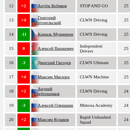
12
+2
Артём Кобяков
STOP AND GO
25
Григорий
13
+4
CLWN Driving
25
Погорельский
14
-11
Камиль Мукминов
CLWN Driving
25
Independent
15
0
Алексей Вашкевич
25
Drivers
16
-3
Дмитрий Гвоздев
CLWN Ultimate
25
17
+4
Максим Мисюра
CLWN Machine
25
Андрей
18
+2
CLWN Driving
24
Гребенщиков
19
-3
Алексей Олюшкин
Mimosa Academy
24
Rapid Unleashed
20
+2
Максим Кулаков
24
Squad