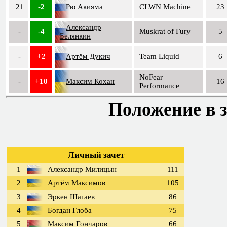
21
-2
Рю Акияма
CLWN Machine
23
Александр
-
-4
Muskrat of Fury
5
Белянкин
-
+2
Артём Дукич
Team Liquid
6
NoFear
-
+10
Максим Кохан
16
Performance
Положение в з
Личный зачет
1
Александр Милицын
111
2
Артём Максимов
105
3
Эркен Шагаев
86
4
Богдан Глоба
75
5
Максим Гончаров
66