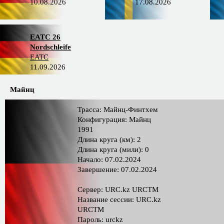
10.08.2026
17.08.2026
EATC 26
Nordschleife
EATC
11.09.2026
Майнц
Трасса: Майнц-Финтхем
Конфигурация: Майнц
1991
Длина круга (км): 2
Длина круга (мили): 0
Начало: 07.02.2024
Завершение: 07.02.2024
Сервер: URC.kz URCTM
Название сессии: URC.kz
URCTM
Пароль: urckz