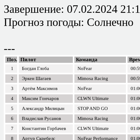
Завершение: 07.02.2024 21:
Прогноз погоды: Солнечно
---
Поз.
Пилот
Команда
Вре
1
Богдан Глоба
NoFear
00:5
2
Эркен Шагаев
Mimosa Racing
00:5
3
Артём Максимов
NoFear
01:0
4
Максим Гончаров
CLWN Ultimate
01:0
5
Александр Милицын
STOP AND GO
01:0
6
Владислав Русанов
Mimosa Racing
01:0
7
Константин Горбачев
CLWN Ultimate
01:0
8
Артур Скребелс
NoFear Performance
01:0