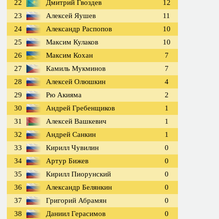
22
Дмитрий Гвоздев
12
23
Алексей Яушев
11
24
Александр Распопов
10
25
Максим Кулаков
10
26
Максим Кохан
7
27
Камиль Мукминов
7
28
Алексей Олюшкин
4
29
Рю Акияма
2
30
Андрей Гребенщиков
1
31
Алексей Вашкевич
1
32
Андрей Санкин
1
33
Кирилл Чувилин
0
34
Артур Бижев
0
35
Кирилл Пиорунский
0
36
Александр Белянкин
0
37
Григорий Абрамян
0
38
Даниил Герасимов
0