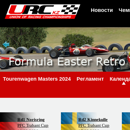
Новости
Чем
Tourenwagen Masters 2024
Регламент
Календ
Rd1 Norisring
Rd2 Kinnekulle
PFC Trabant Cup
PFC Trabant Cup