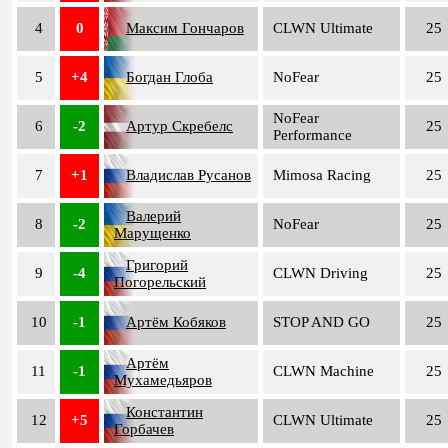
4
0
Максим Гончаров
CLWN Ultimate
25
5
+4
Богдан Глоба
NoFear
25
NoFear
6
-2
Артур Скребелс
25
Performance
7
+1
Владислав Русанов
Mimosa Racing
25
Валерий
8
-2
NoFear
25
Марущенко
Григорий
9
-4
CLWN Driving
25
Погорельский
10
-1
Артём Кобяков
STOP AND GO
25
Артём
11
-1
CLWN Machine
25
Мухамедьяров
Константин
12
+5
CLWN Ultimate
25
Горбачев