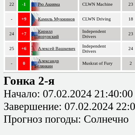
22
-1
Рю Акияма
CLWN Machine
23
-
+9
Камиль Мукминов
CLWN Driving
18
Кирилл
Independent
24
+7
23
Пиорунский
Drivers
Independent
25
+6
Алексей Вашкевич
24
Drivers
Александр
-
0
Muskrat of Fury
2
Белянкин
Гонка 2-я
Начало: 07.02.2024 21:40:00
Завершение: 07.02.2024 22:
Прогноз погоды: Солнечно