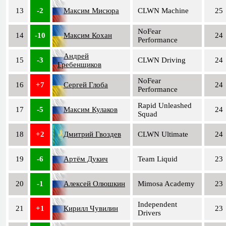
13
-2
Максим Мисюра
CLWN Machine
25
NoFear
14
-10
Максим Кохан
24
Performance
Андрей
15
-3
CLWN Driving
24
Гребенщиков
NoFear
16
+7
Сергей Глоба
24
Performance
Rapid Unleashed
17
-5
Максим Кулаков
24
Squad
18
+2
Дмитрий Гвоздев
CLWN Ultimate
24
19
-6
Артём Дукич
Team Liquid
23
20
-1
Алексей Олюшкин
Mimosa Academy
23
Independent
21
+1
Кирилл Чувилин
23
Drivers