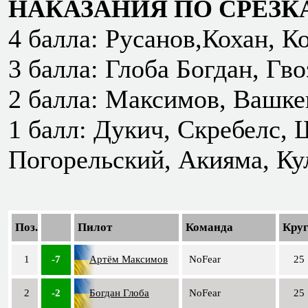
НАКАЗАНИЯ ПО СРЕЗК
4 балла: Русанов,Кохан, К
3 балла: Глоба Богдан, Гво
2 балла: Максимов, Вашке
1 балл: Дукич, Скребелс,
Погорельский, Акияма, Ку
Поз.
Пилот
Команда
Кру
1
-7
Артём Максимов
NoFear
25
2
-2
Богдан Глоба
NoFear
25