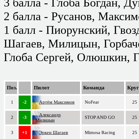
3 балла - Глоба Богдан, Д
2 балла - Русанов, Максим
1 балл - Пиорунский, Гвоз
Шагаев, Милицын, Горбаче
Глоба Сергей, Олюшкин, Г
Поз.
Пилот
Команда
Кру
1
-2
Артём Максимов
NoFear
25
Александр
2
-3
STOP AND GO
25
Милицын
3
+1
Эркен Шагаев
Mimosa Racing
25