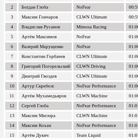
2
Богдан Глоба
NoFear
00:5
3
Максим Гончаров
CLWN Ultimate
00:5
4
Владислав Русанов
Mimosa Racing
01:0
5
Артём Максимов
NoFear
01:0
6
Валерий Марущенко
NoFear
01:0
7
Константин Горбачев
CLWN Ultimate
01:0
8
Григорий Погорельский
CLWN Driving
01:0
9
Дмитрий Гвоздев
CLWN Ultimate
01:0
10
Артур Скребелс
NoFear Performance
01:0
11
Артём Мухамедьяров
CLWN Machine
01:0
12
Сергей Глоба
NoFear Performance
01:0
13
Максим Мисюра
CLWN Machine
01:0
14
Максим Кохан
NoFear Performance
01:0
15
Артём Дукич
Team Liquid
01:0