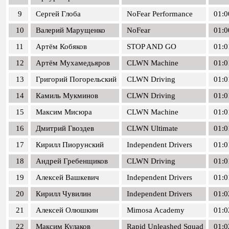
9
Сергей Глоба
NoFear Performance
01:0
10
Валерий Марущенко
NoFear
01:0
11
Артём Кобяков
STOP AND GO
01:0
12
Артём Мухамедьяров
CLWN Machine
01:0
13
Григорий Погорельский
CLWN Driving
01:0
14
Камиль Мукминов
CLWN Driving
01:0
15
Максим Мисюра
CLWN Machine
01:0
16
Дмитрий Гвоздев
CLWN Ultimate
01:0
17
Кирилл Пиорунский
Independent Drivers
01:0
18
Андрей Гребенщиков
CLWN Driving
01:0
19
Алексей Вашкевич
Independent Drivers
01:0
20
Кирилл Чувилин
Independent Drivers
01:0
21
Алексей Олюшкин
Mimosa Academy
01:0
22
Максим Кулаков
Rapid Unleashed Squad
01:0