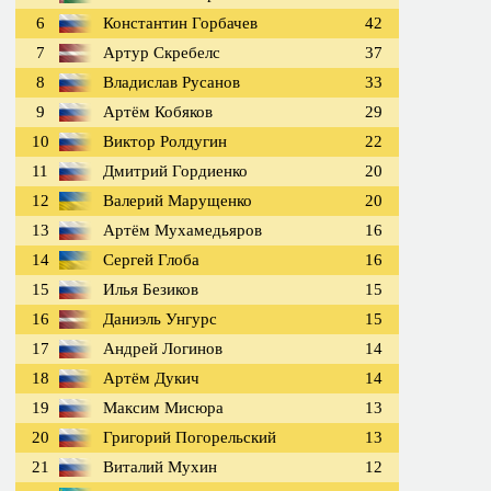
6
Константин Горбачев
42
7
Артур Скребелс
37
8
Владислав Русанов
33
9
Артём Кобяков
29
10
Виктор Ролдугин
22
11
Дмитрий Гордиенко
20
12
Валерий Марущенко
20
13
Артём Мухамедьяров
16
14
Сергей Глоба
16
15
Илья Безиков
15
16
Даниэль Унгурс
15
17
Андрей Логинов
14
18
Артём Дукич
14
19
Максим Мисюра
13
20
Григорий Погорельский
13
21
Виталий Мухин
12