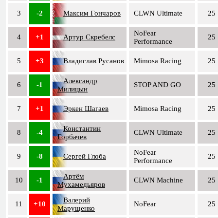
3
-2
Максим Гончаров
CLWN Ultimate
25
NoFear
4
+1
Артур Скребелс
25
Performance
5
+3
Владислав Русанов
Mimosa Racing
25
Александр
6
-1
STOP AND GO
25
Милицын
7
+1
Эркен Шагаев
Mimosa Racing
25
Константин
8
-4
CLWN Ultimate
25
Горбачев
NoFear
9
-8
Сергей Глоба
25
Performance
Артём
10
-1
CLWN Machine
25
Мухамедьяров
Валерий
11
+10
NoFear
25
Марущенко