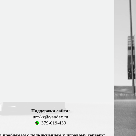
Поддержка сайта:
urc-kz@yandex.ru
379-619-439
о проблемам с подключением к игровому серверу: