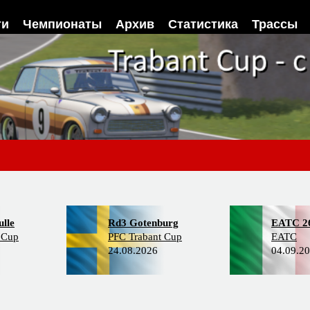
ти
Чемпионаты
Архив
Статистика
Трассы
lle
Rd3 Gotenburg
EATC 2
 Cup
PFC Trabant Cup
EATC
24.08.2026
04.09.2