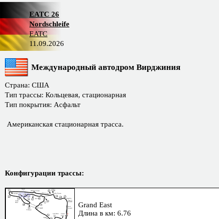
EATC 26
Nordschleife
EATC
11.09.2026
Международный автодром Вирджиния
Страна: США
Тип трассы: Кольцевая, стационарная
Тип покрытия: Асфальт
Американская стационарная трасса.
Конфигурации трассы:
Grand East
Длина в км: 6.76