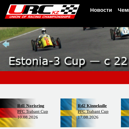
Новости
Чем
Rd1 Norisring
Rd2 Kinnekulle
PFC Trabant Cup
PFC Trabant Cup
10.08.2026
17.08.2026