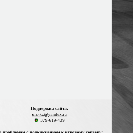
Поддержка сайта:
urc-kz@yandex.ru
379-619-439
о проблемам с подключением к игровому серверу: