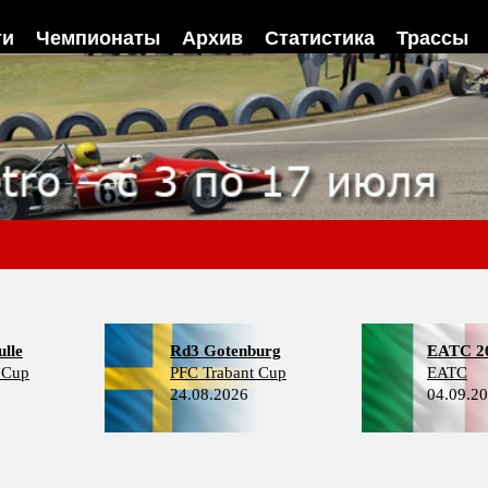
ти
Чемпионаты
Архив
Статистика
Трассы
lle
Rd3 Gotenburg
EATC 2
 Cup
PFC Trabant Cup
EATC
24.08.2026
04.09.2