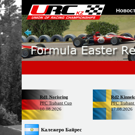
Новос
Rd1 Norisring
Rd2 Kinneku
PFC Trabant Cup
PFC Trabant
10.08.2026
17.08.2026
Калежеро Байрес