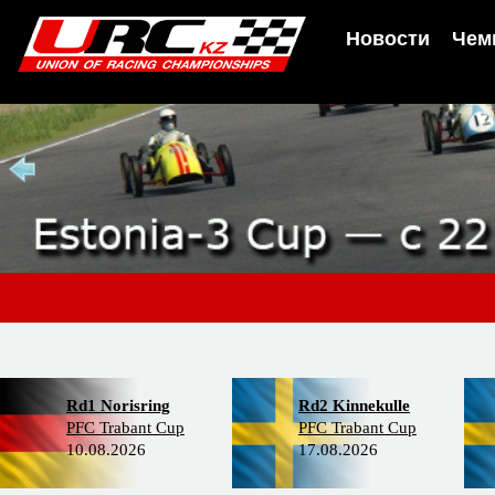
Новости
Чем
Rd1 Norisring
Rd2 Kinnekulle
PFC Trabant Cup
PFC Trabant Cup
10.08.2026
17.08.2026