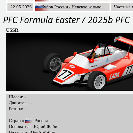
22.05.2026
Кубок России / Невское кольцо
Частные 
PFС Formula Easter / 2025b PFC
USSR
Шасси: -
Двигатель: -
Резина: -
Страна:
Россия
Основатель: Юрий Жабин
Владелец: Юрий Жабин