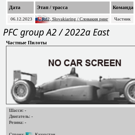
Дата
Этап / трасса
Команда
06.12.2023
Rd2, Slovakiaring / Словакия ринг
Частник
PFС group A2 / 2022a East
Частные Пилоты
Шасси: -
Двигатель: -
Резина: -
Страна:
Казахстан