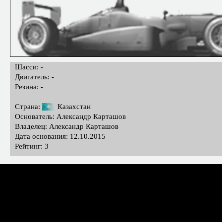
Шасси: -
Двигатель: -
Резина: -
Страна:
Казахстан
Основатель: Александр Карташов
Владелец: Александр Карташов
Дата основания: 12.10.2015
Рейтинг: 3
Дата
Этап / трасса
Команда
П
04.08.2021
Slomczyn / Сломчин
Independent Drivers
07.07.2021
Holjes / Хольес
Independent Drivers