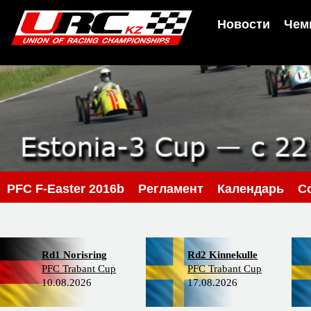
Новости
Чем
PFС F-Easter 2016b
Регламент
Календарь
С
Rd1 Norisring
Rd2 Kinnekulle
PFC Trabant Cup
PFC Trabant Cup
10.08.2026
17.08.2026