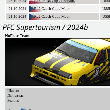
28.10.2024
Rd3 Polish Cup / Познань
USS
21.10.2024
Rd2 Czech Cup / Мост
USS
21.10.2024
Rd2 Czech Cup / Мост
USS
PFC Supertourism / 2024b
NoFear Team
Шасси: -
Двигатель: -
Резина: -