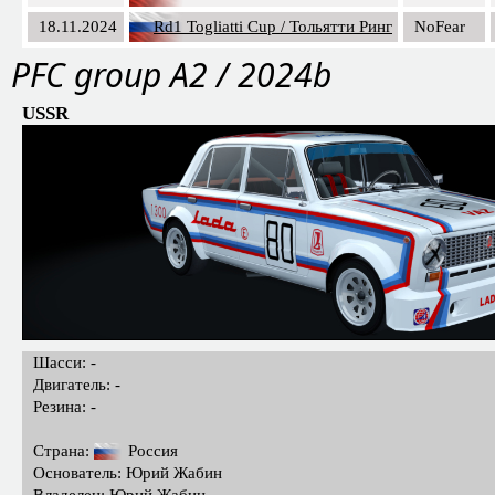
18.11.2024
Rd1 Togliatti Cup / Тольятти Ринг
NoFear
PFС group A2 / 2024b
USSR
Шасси: -
Двигатель: -
Резина: -
Страна:
Россия
Основатель: Юрий Жабин
Владелец: Юрий Жабин