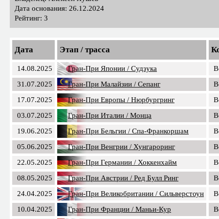
Дата основания: 26.12.2024
Рейтинг: 3
Дата
Этап / трасса
К
14.08.2025
Гран-При Японии / Судзука
B
31.07.2025
Гран-При Малайзии / Сепанг
B
17.07.2025
Гран-При Европы / Нюрбургринг
B
03.07.2025
Гран-При Италии / Монца
B
19.06.2025
Гран-При Бельгии / Спа-Франкоршам
B
05.06.2025
Гран-При Венгрии / Хунгароринг
B
22.05.2025
Гран-При Германии / Хоккенхайм
B
08.05.2025
Гран-При Австрии / Ред Булл Ринг
B
24.04.2025
Гран-При Великобритании / Сильверстоун
B
10.04.2025
Гран-При Франции / Маньи-Кур
B