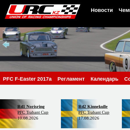
Новости
Чем
PFС F-Easter 2017a
Регламент
Календарь
С
Rd1 Norisring
Rd2 Kinnekulle
PFC Trabant Cup
PFC Trabant Cup
10.08.2026
17.08.2026