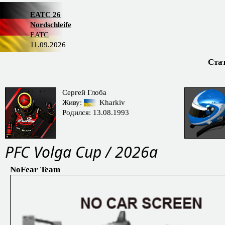
EATC 26
Nordschleife
EATC
11.09.2026
Ста
Сергей Глоба
Живу:
Kharkiv
Родился: 13.08.1993
PFС Volga Cup / 2026a
NoFear Team