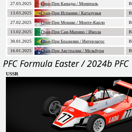
27.03.2025
Гран-При Канады / Монреаль
B
13.03.2025
Гран-При Испании / Каталунья
B
27.02.2025
Гран-При Монако / Монте-Карло
B
13.02.2025
Гран-При Сан-Марино / Имола
B
30.01.2025
Гран-При Бразилии / Интерлагос
B
16.01.2025
Гран-При Австралии / Мельбурн
B
PFС Formula Easter / 2024b PFC
USSR