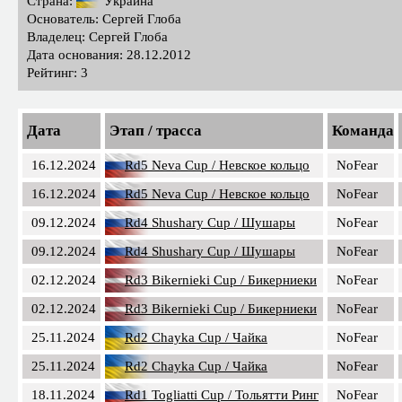
Страна:
Украина
Основатель: Сергей Глоба
Владелец: Сергей Глоба
Дата основания: 28.12.2012
Рейтинг: 3
Дата
Этап / трасса
Команда
16.12.2024
Rd5 Neva Cup / Невское кольцо
NoFear
16.12.2024
Rd5 Neva Cup / Невское кольцо
NoFear
09.12.2024
Rd4 Shushary Cup / Шушары
NoFear
09.12.2024
Rd4 Shushary Cup / Шушары
NoFear
02.12.2024
Rd3 Bikernieki Cup / Бикерниеки
NoFear
02.12.2024
Rd3 Bikernieki Cup / Бикерниеки
NoFear
25.11.2024
Rd2 Chayka Cup / Чайка
NoFear
25.11.2024
Rd2 Chayka Cup / Чайка
NoFear
18.11.2024
Rd1 Togliatti Cup / Тольятти Ринг
NoFear