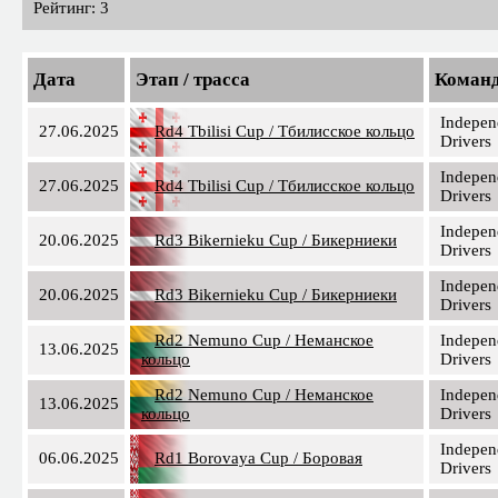
Рейтинг: 3
Дата
Этап / трасса
Коман
Indepen
27.06.2025
Rd4 Tbilisi Cup / Тбилисское кольцо
Drivers
Indepen
27.06.2025
Rd4 Tbilisi Cup / Тбилисское кольцо
Drivers
Indepen
20.06.2025
Rd3 Bikernieku Cup / Бикерниеки
Drivers
Indepen
20.06.2025
Rd3 Bikernieku Cup / Бикерниеки
Drivers
Rd2 Nemuno Cup / Неманское
Indepen
13.06.2025
кольцо
Drivers
Rd2 Nemuno Cup / Неманское
Indepen
13.06.2025
кольцо
Drivers
Indepen
06.06.2025
Rd1 Borovaya Cup / Боровая
Drivers