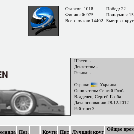
Cтартов: 1018
Побед: 22
Финишей: 975
Подиумов: 15
Всего очков: 14402
Быстрых круг
Шасси: -
Двигатель: -
Резина: -
Страна:
Украина
Основатель: Сергей Глоба
Владелец: Сергей Глоба
Дата основания: 28.12.2012
Рейтинг: 3
Общее врем
оманда
Поз.
Круги
Пит
Лучший круг