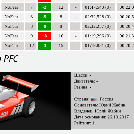
NoFear
7
-2
12
-
01:47,543 (0)
00:22:
NoFear
8
-5
8
-
02:32,528 (0)
00:20:
NoFear
8
-9
8
-
02:32,257 (0)
00:20:
NoFear
9
+8
16
-
01:19,296 (0)
00:21:
NoFear
12
-3
15
-
01:19,831 (0)
00:20:
b PFC
Шасси: -
Двигатель: -
Резина: -
Страна:
Россия
Основатель: Юрий Жабин
Владелец: Юрий Жабин
Дата основания: 26.10.2017
Рейтинг: 1