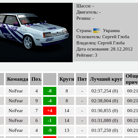
Шасси: -
Двигатель: -
Резина: -
Страна:
Украина
Основатель: Сергей Глоба
Владелец: Сергей Глоба
Дата основания: 28.12.2012
Рейтинг: 3
Обще
Команда
Поз.
Круги
Пит
Лучший круг
прич
NoFear
4
-8
8
-
02:37,254 (0)
00:21
NoFear
9
-4
8
-
02:38,004 (0)
00:21
NoFear
7
+4
14
-
01:30,855 (0)
00:21
NoFear
6
-1
14
-
01:31,080 (0)
00:21
NoFear
4
-9
13
-
01:37,250 (0)
00:21