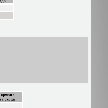
ода
время /
на схода