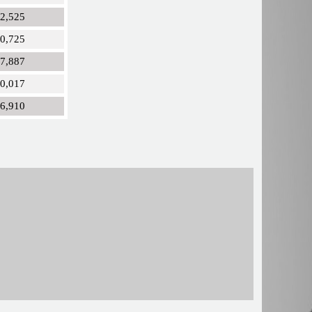
02,525
50,725
47,887
30,017
26,910