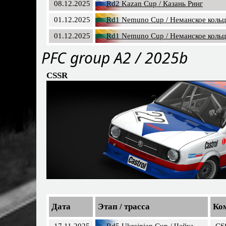
08.12.2025
Rd2 Kazan Cup / Казань Ринг
01.12.2025
Rd1 Nemuno Cup / Неманское коль
01.12.2025
Rd1 Nemuno Cup / Неманское коль
PFС group A2 / 2025b
CSSR
Дата
Этап / трасса
Ко
17.11.2025
Rd5 Ukrainian Cup / Чайка
CS