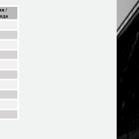
я /
ода