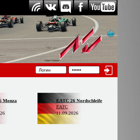
6 Monza
EATC 26 Nordschleife
EATC
026
11.09.2026