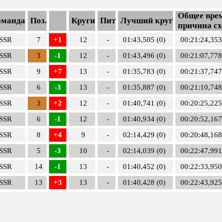
Общее врем
оманда
Поз.
Круги
Пит
Лучший круг
причина сх
SSR
7
+1
12
-
01:43,505 (0)
00:21:24,353
SSR
3
-1
12
-
01:43,496 (0)
00:21:07,778
SSR
9
+7
13
-
01:35,783 (0)
00:21:37,747
SSR
6
-3
13
-
01:35,887 (0)
00:21:10,748
SSR
3
+2
12
-
01:40,741 (0)
00:20:25,225
SSR
6
-1
12
-
01:40,934 (0)
00:20:52,167
SSR
8
+4
9
-
02:14,429 (0)
00:20:48,168
SSR
5
-3
10
-
02:14,039 (0)
00:22:47,991
SSR
14
-1
13
-
01:40,452 (0)
00:22:33,950
SSR
13
+3
13
-
01:40,428 (0)
00:22:43,925