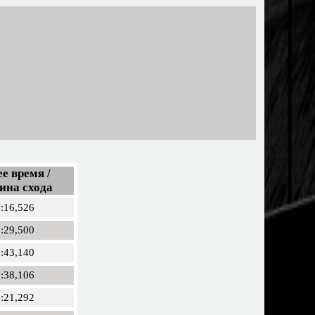
е время /
ина схода
:16,526
:29,500
:43,140
:38,106
:21,292