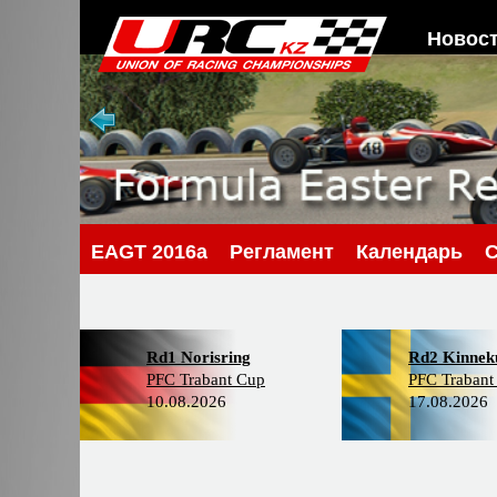
Новос
EAGT 2016a
Регламент
Календарь
Rd1 Norisring
Rd2 Kinneku
PFC Trabant Cup
PFC Trabant
10.08.2026
17.08.2026