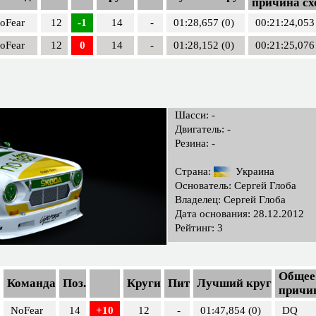
причина сх
oFear
12
-1
14
-
01:28,657 (0)
00:21:24,053
oFear
12
0
14
-
01:28,152 (0)
00:21:25,076
Шасси: -
Двигатель: -
Резина: -
Страна:
Украина
Основатель: Сергей Глоба
Владелец: Сергей Глоба
Дата основания: 28.12.2012
Рейтинг: 3
Общее 
Команда
Поз.
Круги
Пит
Лучший круг
причи
NoFear
14
+10
12
-
01:47,854 (0)
DQ