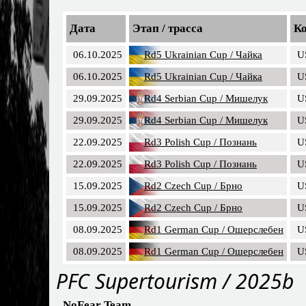
Дата
Этап / трасса
К
06.10.2025
Rd5 Ukrainian Cup / Чайка
U
06.10.2025
Rd5 Ukrainian Cup / Чайка
U
29.09.2025
Rd4 Serbian Cup / Мишелук
U
29.09.2025
Rd4 Serbian Cup / Мишелук
U
22.09.2025
Rd3 Polish Cup / Познань
U
22.09.2025
Rd3 Polish Cup / Познань
U
15.09.2025
Rd2 Czech Cup / Брно
U
15.09.2025
Rd2 Czech Cup / Брно
U
08.09.2025
Rd1 German Cup / Ошерслебен
U
08.09.2025
Rd1 German Cup / Ошерслебен
U
PFC Supertourism / 2025b
NoFear Team