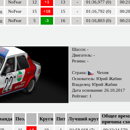
NoFear
12
+1
13
-
01:36,977 (0)
00:21
цо
NoFear
15
+10
15
-
01:16,792 (0)
00:20
цо
NoFear
5
-3
16
-
01:16,803 (0)
00:21
Шасси: -
Двигатель: -
Резина: -
Страна:
Чехия
Основатель: Юрий Жабин
Владелец: Юрий Жабин
Дата основания: 26.10.2017
Рейтинг: 1
Общее время
манда
Поз.
Круги
Пит
Лучший круг
причина сх
SR
11
+4
10
1
01:58,668 (7)
00:22:24,570