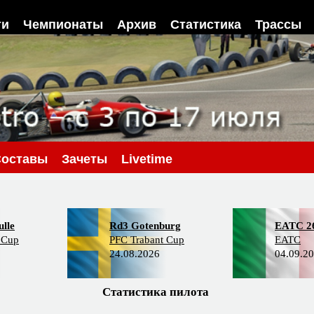
ти
Чемпионаты
Архив
Статистика
Трассы
Составы
Зачеты
Livetime
lle
Rd3 Gotenburg
EATC 2
 Cup
PFC Trabant Cup
EATC
24.08.2026
04.09.2
Статистика пилота