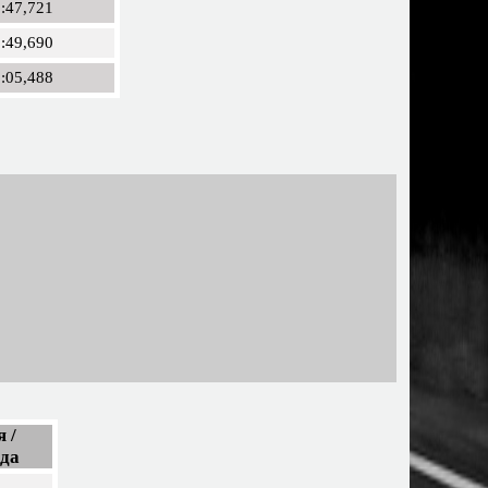
:47,721
:49,690
:05,488
 /
ода