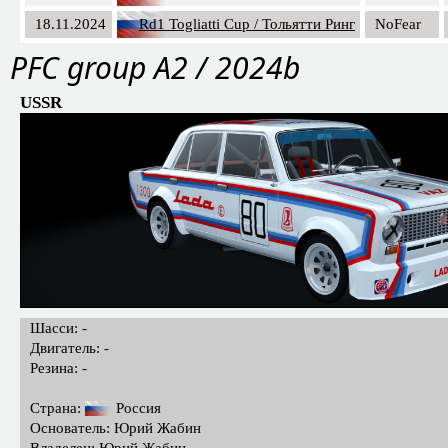
18.11.2024
Rd1 Togliatti Cup / Тольятти Ринг
NoFear
PFС group A2 / 2024b
USSR
Шасси: -
Двигатель: -
Резина: -
Страна:
Россия
Основатель: Юрий Жабин
Владелец: Юрий Жабин