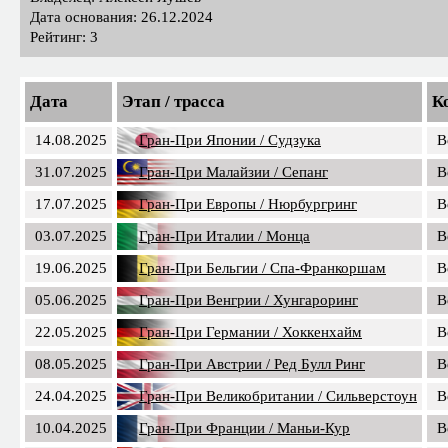
Дата основания: 26.12.2024
Рейтинг: 3
Дата
Этап / трасса
К
14.08.2025
Гран-При Японии / Судзука
B
31.07.2025
Гран-При Малайзии / Сепанг
B
17.07.2025
Гран-При Европы / Нюрбургринг
B
03.07.2025
Гран-При Италии / Монца
B
19.06.2025
Гран-При Бельгии / Спа-Франкоршам
B
05.06.2025
Гран-При Венгрии / Хунгароринг
B
22.05.2025
Гран-При Германии / Хоккенхайм
B
08.05.2025
Гран-При Австрии / Ред Булл Ринг
B
24.04.2025
Гран-При Великобритании / Сильверстоун
B
10.04.2025
Гран-При Франции / Маньи-Кур
B