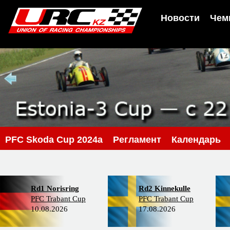
Новости
Чем
PFC Skoda Cup 2024a
Регламент
Календарь
Rd1 Norisring
Rd2 Kinnekulle
PFC Trabant Cup
PFC Trabant Cup
10.08.2026
17.08.2026