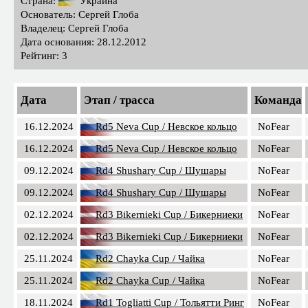
Страна:
Украина
Основатель: Сергей Глоба
Владелец: Сергей Глоба
Дата основания: 28.12.2012
Рейтинг: 3
Дата
Этап / трасса
Команда
16.12.2024
Rd5 Neva Cup / Невское кольцо
NoFear
16.12.2024
Rd5 Neva Cup / Невское кольцо
NoFear
09.12.2024
Rd4 Shushary Cup / Шушары
NoFear
09.12.2024
Rd4 Shushary Cup / Шушары
NoFear
02.12.2024
Rd3 Bikernieki Cup / Бикерниеки
NoFear
02.12.2024
Rd3 Bikernieki Cup / Бикерниеки
NoFear
25.11.2024
Rd2 Chayka Cup / Чайка
NoFear
25.11.2024
Rd2 Chayka Cup / Чайка
NoFear
18.11.2024
Rd1 Togliatti Cup / Тольятти Ринг
NoFear