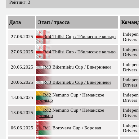
Рейтинг: 3
Дата
Этап / трасса
Коман
Indepen
27.06.2025
Rd4 Tbilisi Cup / Тбилисское кольцо
Drivers
Indepen
27.06.2025
Rd4 Tbilisi Cup / Тбилисское кольцо
Drivers
Indepen
20.06.2025
Rd3 Bikernieku Cup / Бикерниеки
Drivers
Indepen
20.06.2025
Rd3 Bikernieku Cup / Бикерниеки
Drivers
Rd2 Nemuno Cup / Неманское
Indepen
13.06.2025
кольцо
Drivers
Rd2 Nemuno Cup / Неманское
Indepen
13.06.2025
кольцо
Drivers
Indepen
06.06.2025
Rd1 Borovaya Cup / Боровая
Drivers