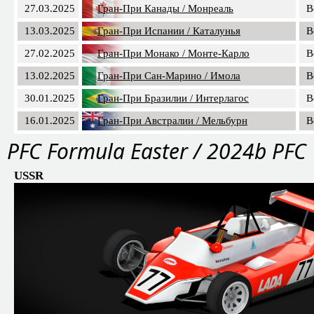
27.03.2025
Гран-При Канады / Монреаль
B
13.03.2025
Гран-При Испании / Каталунья
B
27.02.2025
Гран-При Монако / Монте-Карло
B
13.02.2025
Гран-При Сан-Марино / Имола
B
30.01.2025
Гран-При Бразилии / Интерлагос
B
16.01.2025
Гран-При Австралии / Мельбурн
B
PFС Formula Easter / 2024b PFC
USSR