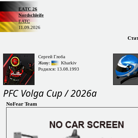
EATC 26
Nordschleife
EATC
11.09.2026
Ста
Сергей Глоба
Живу:
Kharkiv
Родился: 13.08.1993
PFС Volga Cup / 2026a
NoFear Team