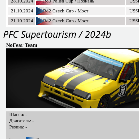
28.10.2024
Rd3 Polish Cup / Познань
USS
21.10.2024
Rd2 Czech Cup / Мост
USS
21.10.2024
Rd2 Czech Cup / Мост
USS
PFC Supertourism / 2024b
NoFear Team
Шасси: -
Двигатель: -
Резина: -