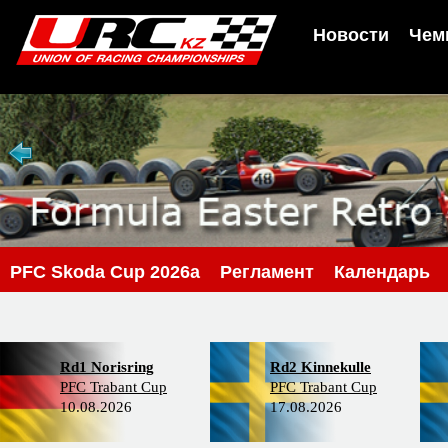
Новости
Чем
PFC Skoda Cup 2026a
Регламент
Календарь
Rd1 Norisring
Rd2 Kinnekulle
PFC Trabant Cup
PFC Trabant Cup
10.08.2026
17.08.2026