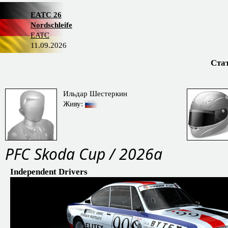
EATC 26
Nordschleife
EATC
11.09.2026
Ста
Ильдар Шестеркин
Живу:
PFC Skoda Cup / 2026a
Independent Drivers