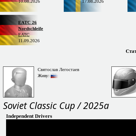
10.08.2026
17.08.2026
EATC 26
Nordschleife
EATC
11.09.2026
Ста
Святослав Легостаев
Живу:
Soviet Classic Cup / 2025a
Independent Drivers