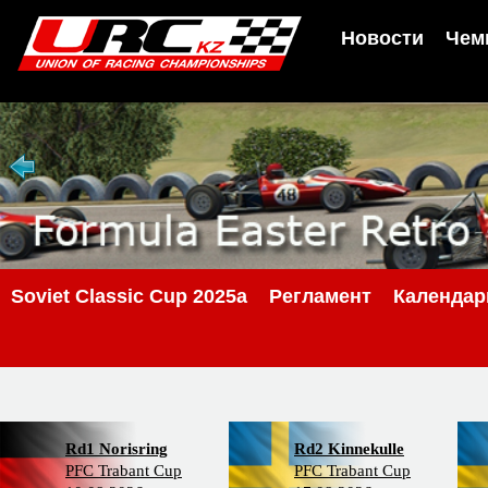
Новости
Чем
Soviet Classic Cup 2025a
Регламент
Календар
Rd1 Norisring
Rd2 Kinnekulle
PFC Trabant Cup
PFC Trabant Cup