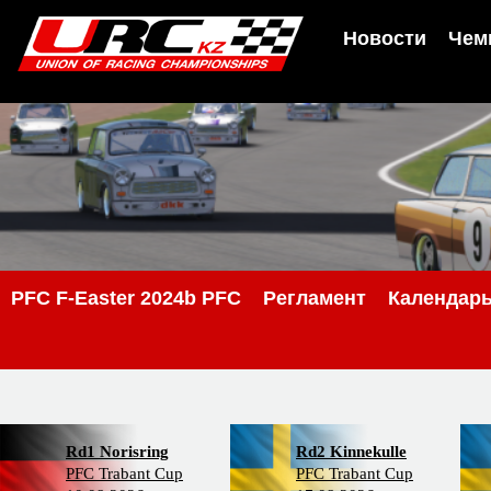
Новости
Чем
PFС F-Easter 2024b PFC
Регламент
Календар
Rd1 Norisring
Rd2 Kinnekulle
PFC Trabant Cup
PFC Trabant Cup