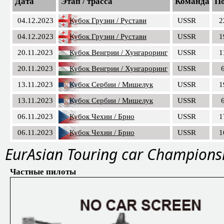
Дата
Этап / трасса
Команда
По
04.12.2023
Кубок Грузии / Рустави
USSR
2
04.12.2023
Кубок Грузии / Рустави
USSR
1
20.11.2023
Кубок Венгрии / Хунгароринг
USSR
1
20.11.2023
Кубок Венгрии / Хунгароринг
USSR
13.11.2023
Кубок Сербии / Мишелук
USSR
1
13.11.2023
Кубок Сербии / Мишелук
USSR
06.11.2023
Кубок Чехии / Брно
USSR
1
06.11.2023
Кубок Чехии / Брно
USSR
1
EurAsian Touring car Champions
Частные пилоты