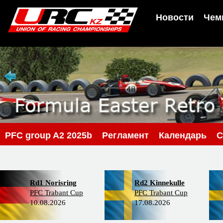
Новости
Чем
PFС group A2 2025b
Регламент
Календарь
С
Rd1 Norisring
Rd2 Kinnekulle
PFC Trabant Cup
PFC Trabant Cup
10.08.2026
17.08.2026