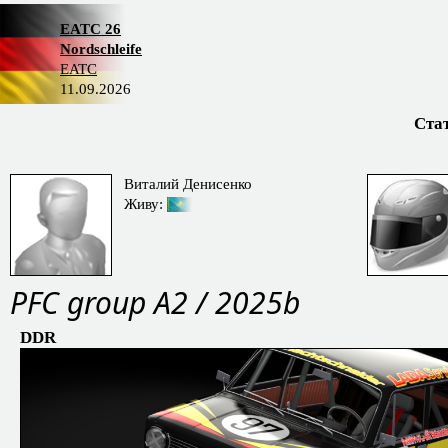
EATC 26
Nordschleife
EATC
11.09.2026
Ста
Виталий Денисенко
Живу:
PFС group A2 / 2025b
DDR