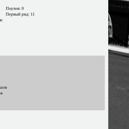
Поулов: 0
Первый ряд: 11
в:
ашов
ов