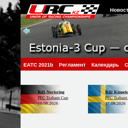
Новос
EATC 2021b
Регламент
Календарь
С
Rd1 Norisring
Rd2 Kinneku
PFC Trabant Cup
PFC Trabant
10.08.2026
17.08.2026