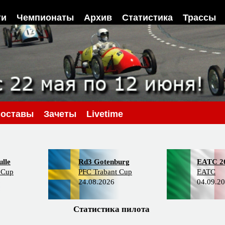
ти
Чемпионаты
Архив
Статистика
Трассы
оставы
Зачеты
Livetime
lle
Rd3 Gotenburg
EATC 2
 Cup
PFC Trabant Cup
EATC
24.08.2026
04.09.2
Статистика пилота