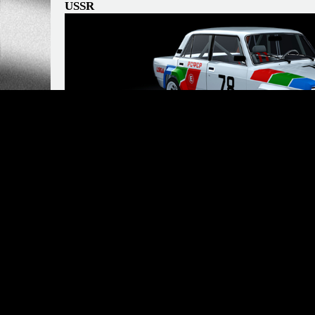
USSR
EurAsian Touring car Cham
AMKC Racing Team