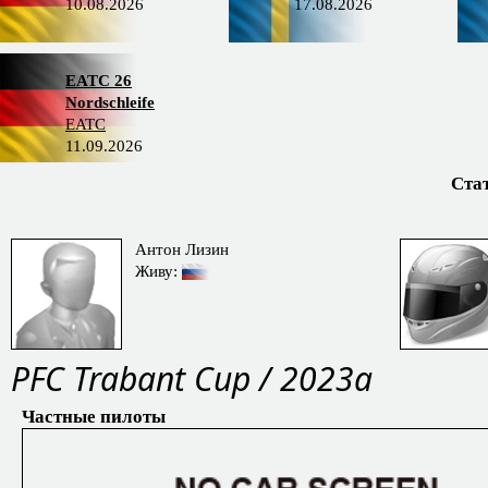
10.08.2026
17.08.2026
EATC 26
Nordschleife
EATC
11.09.2026
Ста
Антон Лизин
Живу:
PFC Trabant Cup / 2023a
Частные пилоты