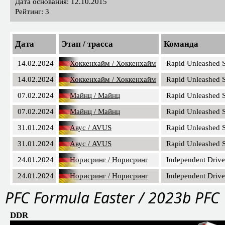
Дата основания: 12.10.2015
Рейтинг: 3
Дата
Этап / трасса
Команда
14.02.2024
Хоккенхайм / Хоккенхайм
Rapid Unleashed 
14.02.2024
Хоккенхайм / Хоккенхайм
Rapid Unleashed 
07.02.2024
Майнц / Майнц
Rapid Unleashed 
07.02.2024
Майнц / Майнц
Rapid Unleashed 
31.01.2024
Авус / AVUS
Rapid Unleashed 
31.01.2024
Авус / AVUS
Rapid Unleashed 
24.01.2024
Норисринг / Норисринг
Independent Drive
24.01.2024
Норисринг / Норисринг
Independent Drive
PFС Formula Easter / 2023b PFC
DDR