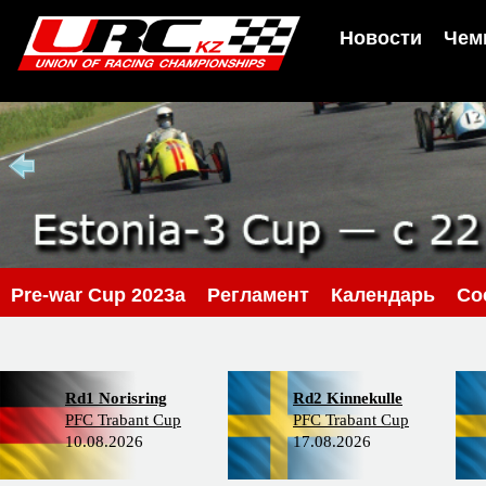
Новости
Чем
Pre-war Cup 2023a
Регламент
Календарь
Со
Rd1 Norisring
Rd2 Kinnekulle
PFC Trabant Cup
PFC Trabant Cup
10.08.2026
17.08.2026