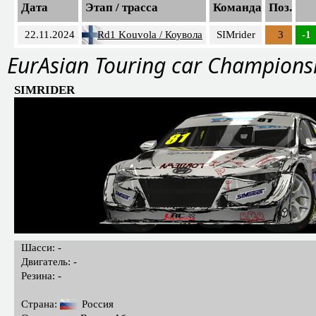
Дата
Этап / трасса
Команда
Поз.
22.11.2024
Rd1 Kouvola / Коувола
SIMrider
3
-1
EurAsian Touring car Champions
SIMRIDER
Шасси: -
Двигатель: -
Резина: -
Страна:
Россия