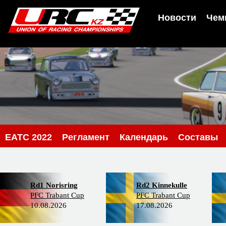
Новости
Чем
EATC 2022
Регламент
Календарь
Составы
Rd1 Norisring
Rd2 Kinnekulle
PFC Trabant Cup
PFC Trabant Cup
10.08.2026
17.08.2026