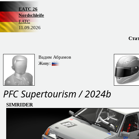
EATC 26
Nordschleife
EATC
11.09.2026
Ста
Вадим Абрамов
Живу:
PFC Supertourism / 2024b
SIMRIDER