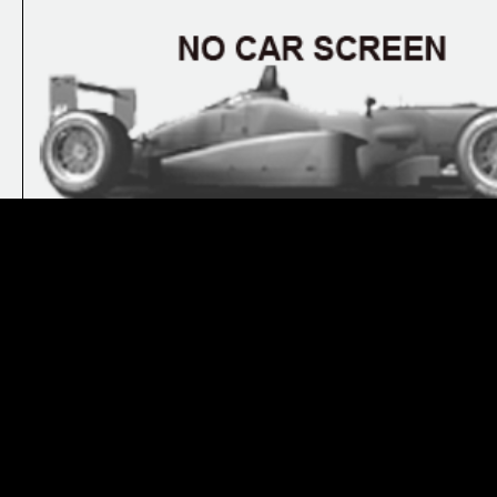
Шасси: -
Двигатель: -
Резина: -
Страна:
Украина
Основатель: Сергей Глоба
Владелец: Сергей Глоба
Дата основания: 28.12.2012
Рейтинг: 3
Дата
Этап / трасса