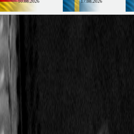
10.08.2026
17.08.2026
EATC 26
Nordschleife
EATC
11.09.2026
Ста
Виталий Мухин
Живу:
PFC Formula Mondial / 2026a
Independent Drivers
Шасси: -
Двигатель: -