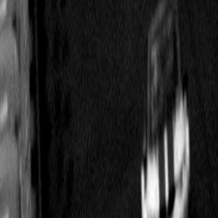
Резина: -
Страна:
Казахстан
Основатель: Александр Карташов
Владелец: Александр Карташов
Дата основания: 12.10.2015
Рейтинг: 3
Дата
Этап / трасса
Команда
06.04.2026
Rd2 Grobnik Cup / Гробник
Independent Driv
06.04.2026
Rd2 Grobnik Cup / Гробник