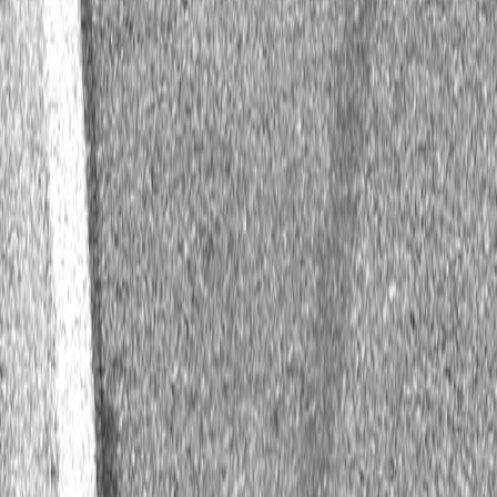
Двигатель: -
Резина: -
Страна:
Казахстан
Основатель: Александр Карташов
Владелец: Александр Карташов
Дата основания: 12.10.2015
Рейтинг: 3
Дата
Этап / трасса
Команда
31.10.2022
Кубок Эстонии / Porsche Ring
Частные пи
31.10.2022
Кубок Эстонии / Porsche Ring
Частные пи
24.10.2022
Кубок Москвы / Москоу рэйсвэй
Частные пи
24.10.2022
Кубок Москвы / Москоу рэйсвэй
Частные пи