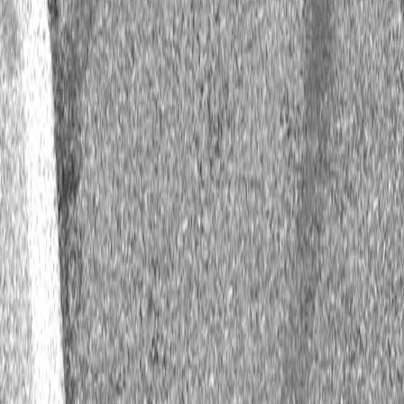
Дата
Этап / трасса
Команда
26.12.2022
Кубок Украины / Чайка
Частные пилоты
26.12.2022
Кубок Украины / Чайка
Частные пилоты
28.10.2022
Кубок Латвии / Бикерниеки
Частные пилоты
28.10.2022
Кубок Латвии / Бикерниеки
Частные пилоты
PFC Formula Mondial / 2022b
Частные пилоты
Шасси: -