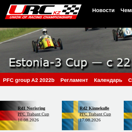
Новости
Чем
PFС group A2 2022b
Регламент
Календарь
С
Rd1 Norisring
Rd2 Kinnekulle
PFC Trabant Cup
PFC Trabant Cup
10.08.2026
17.08.2026