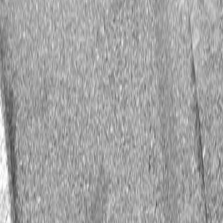
Шасси: Estonia-18
Двигатель: VAZ 21011
Резина: Prostor
Страна:
Казахстан
Основатель: Александр Карташов
Владелец: Александр Карташов
Дата основания: 12.10.2015
Рейтинг: 3
Дата
Этап / трасса
Команда
06.02.2023
Кубок Латвии / Бикерниеки
Частные пилоты
06.02.2023
Кубок Латвии / Бикерниеки
Частные пилоты
PFС group A2 / 2022b