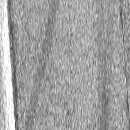
Частные пилоты
Шасси: -
Двигатель: -
Резина: -
Страна:
Казахстан
Основатель: Александр Карташов
Владелец: Александр Карташов
Дата основания: 12.10.2015
Рейтинг: 3