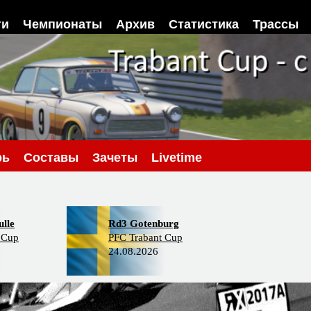
ти
Чемпионаты
Архив
Статистика
Трассы
рь
Составы
Зачеты
Livetime
lle
Rd3 Gotenburg
 Cup
PFC Trabant Cup
24.08.2026