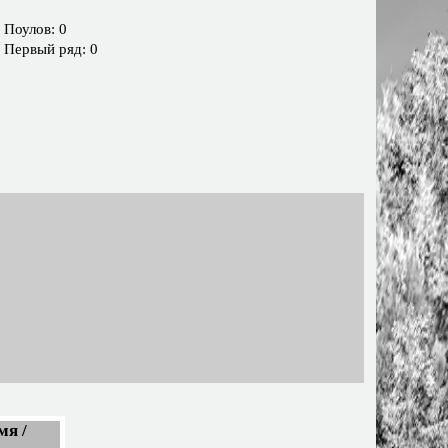
Поулов: 0
Первый ряд: 0
мя /