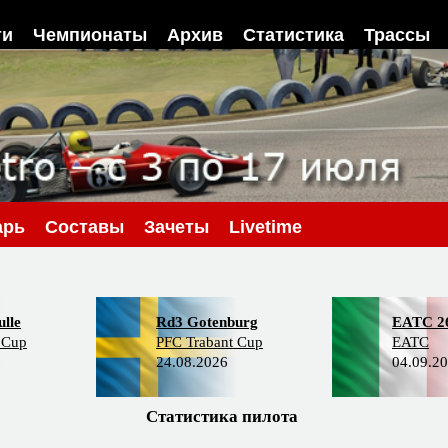
ти
Чемпионаты
Архив
Статистика
Трассы
арь
Составы
Зачеты
Livetime
lle
Rd3 Gotenburg
EATC 2
 Cup
PFC Trabant Cup
EATC
24.08.2026
04.09.2
Статистика пилота