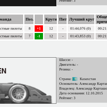
Рейтинг: 3
Обще
манда
Поз.
Круги
Пит
Лучший круг
прич
стные пилоты
8
+1
12
-
01:44,076 (0)
00:21
стные пилоты
7
-1
12
-
01:43,853 (0)
00:21
Шасси: -
Двигатель: -
Резина: -
Страна:
Казахстан
Основатель: Александр Карт
Владелец: Александр Карташ
Дата основания: 12.10.2015
Рейтинг: 3