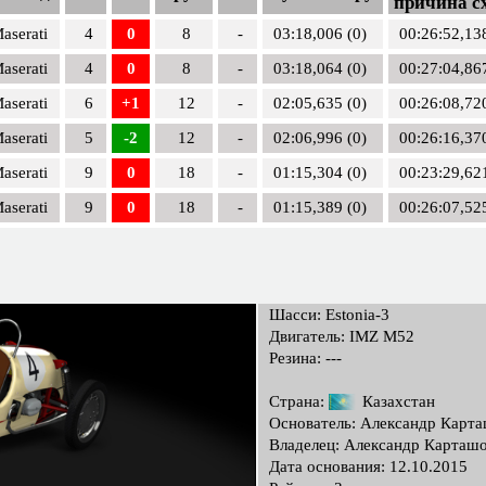
причина с
aserati
4
0
8
-
03:18,006 (0)
00:26:52,13
aserati
4
0
8
-
03:18,064 (0)
00:27:04,86
aserati
6
+1
12
-
02:05,635 (0)
00:26:08,72
aserati
5
-2
12
-
02:06,996 (0)
00:26:16,37
aserati
9
0
18
-
01:15,304 (0)
00:23:29,62
aserati
9
0
18
-
01:15,389 (0)
00:26:07,52
Шасси: Estonia-3
Двигатель: IMZ M52
Резина: ---
Страна:
Казахстан
Основатель: Александр Карт
Владелец: Александр Карташ
Дата основания: 12.10.2015