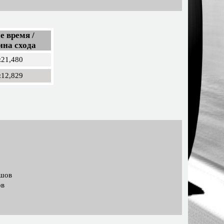
е время /
ина схода
:21,480
:12,829
ашов
ов