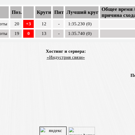
Общее время 
Поз.
Круги
Пит
Лучший круг
причина сход
лоты
20
+3
12
-
1:35.230 (0)
лоты
19
0
13
-
1:35.740 (0)
Хостинг и сервера:
«Индустрия связи»
П