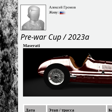
Алексей Громов
Живу:
Pre-war Cup / 2023a
Maserati
Дата
Этап / трасса
К