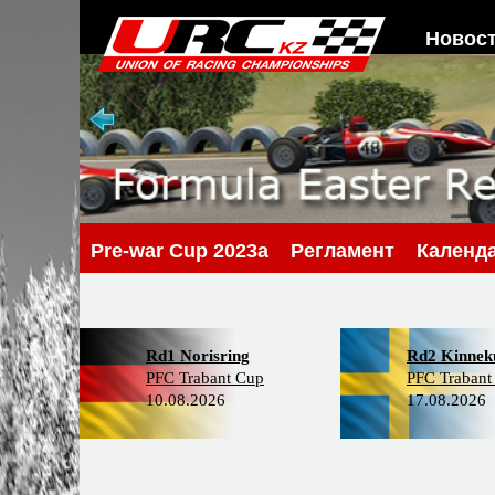
Новос
Pre-war Cup 2023a
Регламент
Календ
Rd1 Norisring
Rd2 Kinneku
PFC Trabant Cup
PFC Trabant
10.08.2026
17.08.2026