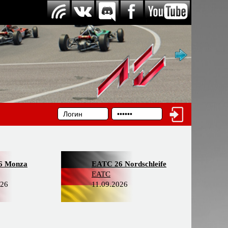
6 Monza
EATC 26 Nordschleife
EATC
026
11.09.2026