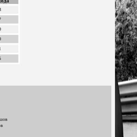
хода
8
7
0
0
1
5
ашов
ов