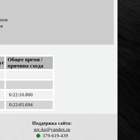
ашов
ов
Общее время /
уг
причина схода
0:22:10.800
0:22:05.694
Поддержка сайта:
urc-kz@yandex.ru
379-619-439