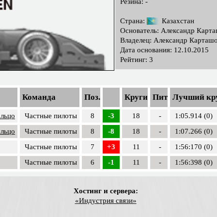
Резина: -
Страна:
Казахстан
Основатель: Александр Карт
Владелец: Александр Карташ
Дата основания: 12.10.2015
Рейтинг: 3
Команда
Поз.
Круги
Пит
Лучший кр
ольцо
Частные пилоты
8
-3
18
-
1:05.914 (0)
ольцо
Частные пилоты
8
-8
18
-
1:07.266 (0)
Частные пилоты
7
+3
11
-
1:56:170 (0)
Частные пилоты
6
-1
11
-
1:56:398 (0)
Хостинг и сервера:
«Индустрия связи»