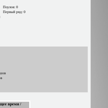
Поулов: 0
Первый ряд: 0
:
ашов
ов
щее время /