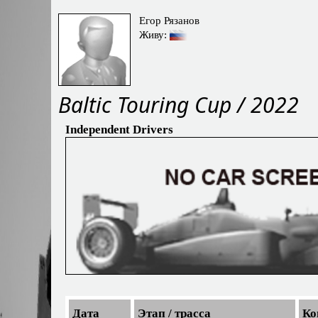
Егор Рязанов
Живу:
Baltic Touring Cup / 2022
Independent Drivers
Дата
Этап / трасса
Ко