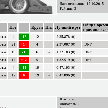
Дата основания: 12.10.2015
Рейтинг: 3
Общее время
Поз.
Круги
Пит
Лучший круг
причина схо
лоты
4
-17
12
-
2:35.878 (0)
лоты
21
+14
4
-
2:37.087 (0)
DNF
лоты
19
-1
6
-
1:32.183 (0)
DNF
лоты
17
+12
5
-
1:32.519 (0)
DNF
лоты
4
-14
19
-
0:47.193 (0)
лоты
12
0
19
-
0:47.096 (0)
Шасси: -
Двигатель: -