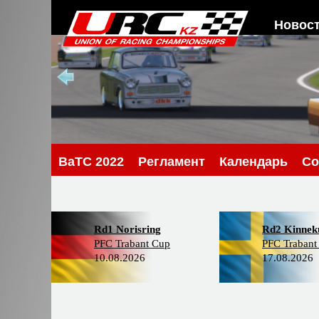
Новос
BaTC 2022
Регламент
Календарь
Со
Rd1 Norisring
Rd2 Kinneku
PFC Trabant Cup
PFC Trabant
10.08.2026
17.08.2026