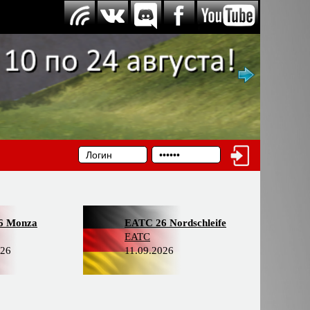
6 Monza
EATC 26 Nordschleife
EATC
026
11.09.2026