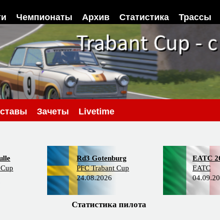
ти
Чемпионаты
Архив
Статистика
Трассы
ставы
Зачеты
Livetime
lle
Rd3 Gotenburg
EATC 2
 Cup
PFC Trabant Cup
EATC
24.08.2026
04.09.2
Статистика пилота