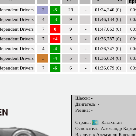
пр
dependent Drivers
2
-3
29
-
01:24,240 (0)
00
dependent Drivers
4
-3
9
-
01:46,134 (0)
00
dependent Drivers
7
0
9
-
01:47,063 (0)
00
dependent Drivers
7
+4
5
-
01:36,787 (0)
00
dependent Drivers
4
-4
5
-
01:36,747 (0)
00
dependent Drivers
3
-4
5
-
01:36,624 (0)
00
dependent Drivers
7
-6
6
-
01:36,079 (0)
00
Шасси: -
Двигатель: -
Резина: -
Страна:
Казахстан
Основатель: Александр Карт
Владелец: Александр Карташ