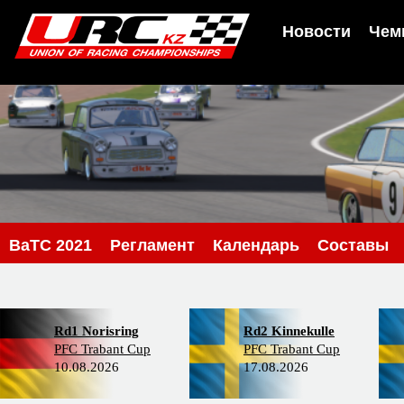
Новости
Чем
BaTC 2021
Регламент
Календарь
Составы
Rd1 Norisring
Rd2 Kinnekulle
PFC Trabant Cup
PFC Trabant Cup
10.08.2026
17.08.2026