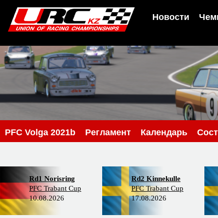
Новости
Чем
PFС Volga 2021b
Регламент
Календарь
Сос
Rd1 Norisring
Rd2 Kinnekulle
PFC Trabant Cup
PFC Trabant Cup
10.08.2026
17.08.2026