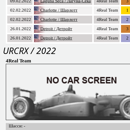
09.02.2022
Laguna Seca / Лагуна-Сека
4Real Team
3
02.02.2022
Charlotte / Шарлотт
4Real Team
1
02.02.2022
Charlotte / Шарлотт
4Real Team
2
26.01.2022
Detroit / Детройт
4Real Team
3
26.01.2022
Detroit / Детройт
4Real Team
2
URCRX / 2022
4Real Team
Шасси: -