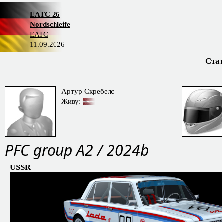
EATC 26
Nordschleife
EATC
11.09.2026
Ста
Артур Скребелс
Живу:
PFС group A2 / 2024b
USSR