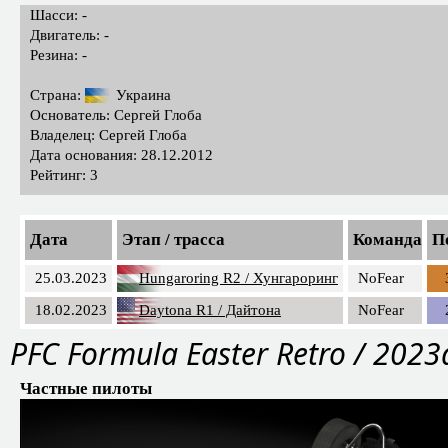
Шасси: -
Двигатель: -
Резина: -
Страна:
Украина
Основатель: Сергей Глоба
Владелец: Сергей Глоба
Дата основания: 28.12.2012
Рейтинг: 3
Дата
Этап / трасса
Команда
П
25.03.2023
Hungaroring R2 / Хунгароринг
NoFear
18.02.2023
Daytona R1 / Дайтона
NoFear
PFС Formula Easter Retro / 2023
Частные пилоты