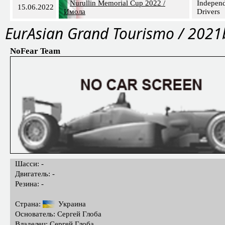
Nurullin Memorial Cup 2022 /
Indepen
15.06.2022
Имола
Drivers
EurAsian Grand Tourismo / 2021
NoFear Team
Шасси: -
Двигатель: -
Резина: -
Страна:
Украина
Основатель: Сергей Глоба
Владелец: Сергей Глоба