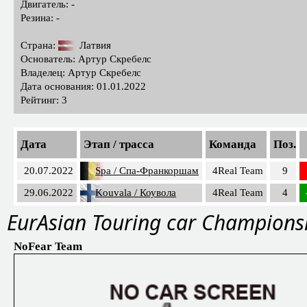
Двигатель: -
Резина: -
Страна:
Латвия
Основатель: Артур Скребелс
Владелец: Артур Скребелс
Дата основания: 01.01.2022
Рейтинг: 3
Дата
Этап / трасса
Команда
Поз.
20.07.2022
Spa / Спа-Франкоршам
4Real Team
9
29.06.2022
Kouvala / Коувола
4Real Team
4
EurAsian Touring car Champions
NoFear Team