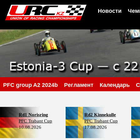
Новости
Чем
PFС group A2 2024b
Регламент
Календарь
С
Rd1 Norisring
Rd2 Kinnekulle
PFC Trabant Cup
PFC Trabant Cup
10.08.2026
17.08.2026