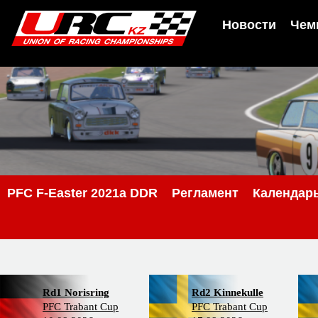
Новости
Чем
PFС F-Easter 2021a DDR
Регламент
Календар
Rd1 Norisring
Rd2 Kinnekulle
PFC Trabant Cup
PFC Trabant Cup