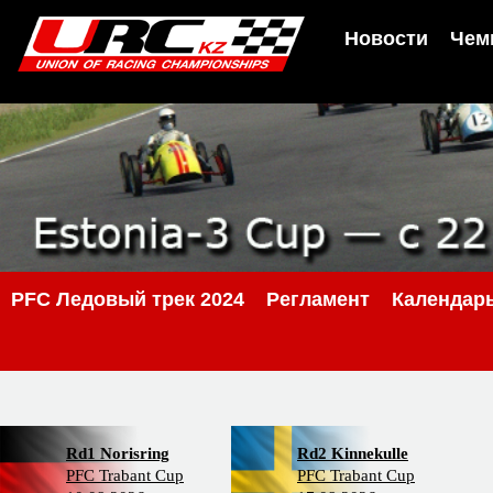
Новости
Чем
PFC Ледовый трек 2024
Регламент
Календар
Rd1 Norisring
Rd2 Kinnekulle
PFC Trabant Cup
PFC Trabant Cup