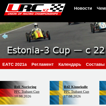
Новости
Чем
EATC 2021a
Регламент
Календарь
Составы
Rd1 Norisring
Rd2 Kinnekulle
PFC Trabant Cup
PFC Trabant Cup
10.08.2026
17.08.2026