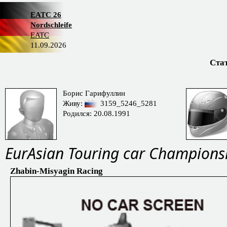
EATC 26
Nordschleife
EATC
11.09.2026
Ста
Борис Гарифуллин
Живу:
3159_5246_5281
Родился: 20.08.1991
EurAsian Touring car Champions
Zhabin-Misyagin Racing