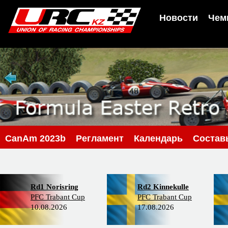
Новости
Чем
CanAm 2023b
Регламент
Календарь
Состав
Rd1 Norisring
Rd2 Kinnekulle
PFC Trabant Cup
PFC Trabant Cup
10.08.2026
17.08.2026