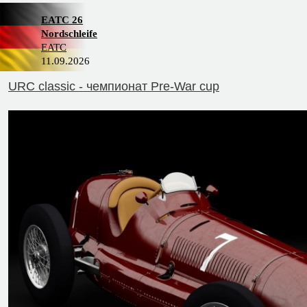
EATC 26
Nordschleife
EATC
11.09.2026
URC classic - чемпионат Pre-War cup