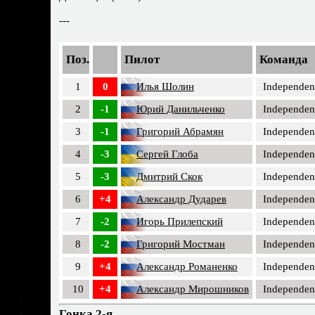
---
Поз.
Пилот
Команда
1
0
Илья Шолин
Independen
2
-1
Юрий Данильченко
Independen
3
-1
Григорий Абрамян
Independen
4
-3
Сергей Глоба
Independen
5
-3
Дмитрий Скок
Independen
6
+4
Александр Дударев
Independen
7
-2
Игорь Прилепский
Independen
8
-2
Григорий Мостман
Independen
9
+4
Александр Романенко
Independen
10
+4
Александр Мирошников
Independen
Гонка 2-я