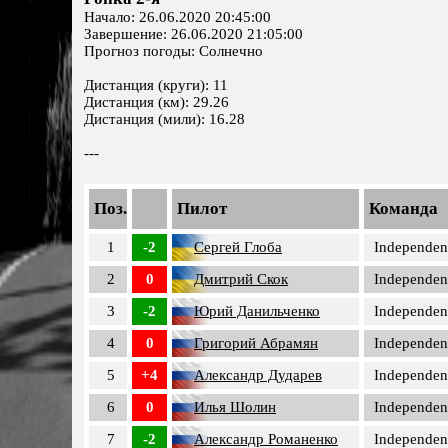
Начало: 26.06.2020 20:45:00
Завершение: 26.06.2020 21:05:00
Прогноз погоды: Солнечно
Дистанция (круги): 11
Дистанция (км): 29.26
Дистанция (мили): 16.28
---
Поз.
Пилот
Команда
1
-2
Сергей Глоба
Independen
2
0
Дмитрий Скок
Independen
3
-2
Юрий Данильченко
Independen
4
0
Григорий Абрамян
Independen
5
+4
Александр Дударев
Independen
6
0
Илья Шолин
Independen
7
-2
Александр Романенко
Independen