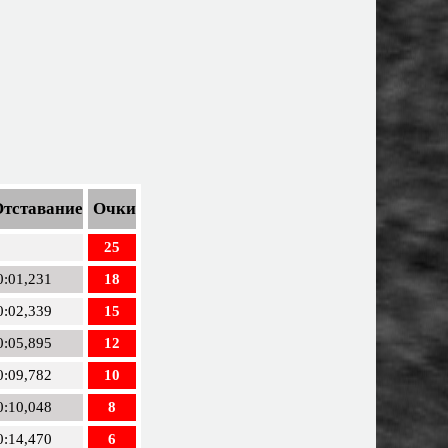
Отставание
Очки
25
0:01,231
18
0:02,339
15
0:05,895
12
0:09,782
10
0:10,048
8
0:14,470
6