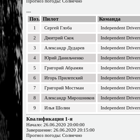
Прогноз погоды: Солнечно
---
Поз.
Пилот
Команда
1
Сергей Глоба
Independent Driver
2
Дмитрий Скок
Independent Driver
3
Александр Дударев
Independent Driver
4
Юрий Данильченко
Independent Driver
5
Григорий Абрамян
Independent Driver
6
Игорь Прилепский
Independent Driver
7
Григорий Мостман
Independent Driver
8
Александр Мирошников
Independent Driver
9
Илья Шолин
Independent Driver
Квалификация 1-я
Начало: 26.06.2020 20:00:00
Завершение: 26.06.2020 20:15:00
Прогноз погоды: Солнечно