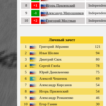
8
+1
Игорь Прилепский
Independen
9
-1
Александр Мирошников
Independen
10
+2
Григорий Мостман
Independen
Личный зачет
1
Григорий Абрамян
121
2
Илья Шолин
94
3
Дмитрий Скок
80
4
Сергей Глоба
78
5
Юрий Данильченко
75
6
Алексей Чешенок
69
7
Александр Кирсанов
54
8
Игорь Прилепский
54
9
Александр Романенко
46
10
Егор Ганин
30