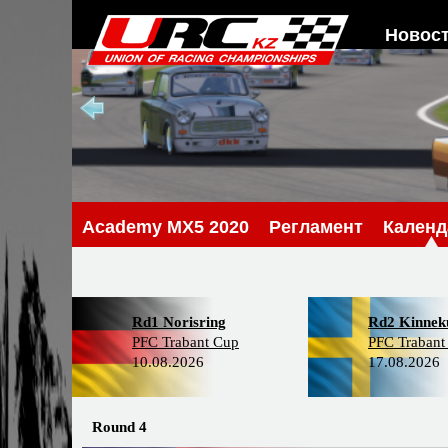
Новос
Academy MX5 2020
Регламент
Календ
Rd1 Norisring
Rd2 Kinneku
PFC Trabant Cup
PFC Trabant
10.08.2026
17.08.2026
Round 4