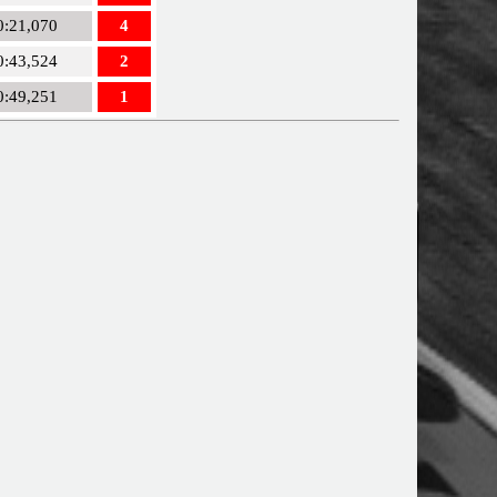
0:21,070
4
0:43,524
2
0:49,251
1