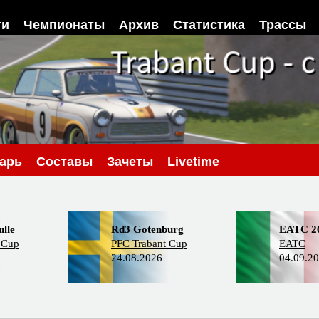
ти
Чемпионаты
Архив
Статистика
Трассы
арь
Составы
Зачеты
Livetime
lle
Rd3 Gotenburg
EATC 2
 Cup
PFC Trabant Cup
EATC
24.08.2026
04.09.2