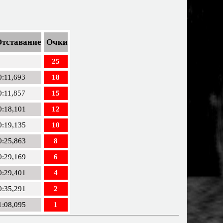
Отставание
Очки
25
0:11,693
18
0:11,857
15
0:18,101
12
0:19,135
10
0:25,863
8
0:29,169
6
0:29,401
4
0:35,291
2
1:08,095
1