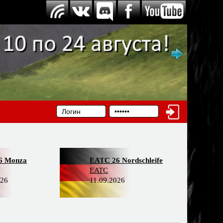
6 Monza
EATC 26 Nordschleife
EATC
026
11.09.2026