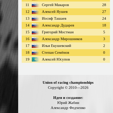
11
Сергей Макаров
28
12
Алексей Яушев
27
13
Иосиф Ташаев
24
14
Александр Дударев
18
15
Григорий Мостман
5
16
Александр Мирошников
3
17
Илья Екушевский
2
18
Степан Семёнов
0
19
Алексей Юсупов
0
Union of racing championships
Copyright © 2010—2026
Идея и создание:
Юрий Жабин
Александр Федченко