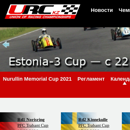
Новости
Чем
Nurullin Memorial Cup 2021
Регламент
Календ
Rd1 Norisring
Rd2 Kinnekulle
PFC Trabant Cup
PFC Trabant Cup