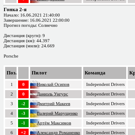
Гонка 2-я
Начало: 16.06.2021 21:40:00
Завершение: 16.06.2021 22:00:00
Прогноз погоды: Солнечно
Дистанция (круги): 9
Дистанция (км): 44.397
Дистанция (мили): 24.669
Porsche
Поз.
Пилот
Команда
К
1
0
Николай Осипов
Independent Drivers
2
0
Даниэль Унгурс
Independent Drivers
3
-2
Дмитрий Макеев
Independent Drivers
4
-3
Валерий Марущенко
Independent Drivers
5
-1
Артём Максимов
Independent Drivers
6
+2
Александр Романенко
Independent Drivers