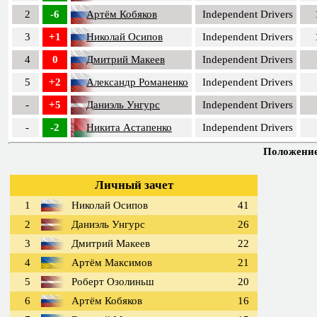
2
-6
Артём Кобяков
Independent Drivers
3
+1
Николай Осипов
Independent Drivers
4
0
Дмитрий Макеев
Independent Drivers
5
+2
Александр Романенко
Independent Drivers
-
+5
Даниэль Унгурс
Independent Drivers
-
-2
Никита Астапенко
Independent Drivers
Положение 
Личный зачет
1
Николай Осипов
41
2
Даниэль Унгурс
26
3
Дмитрий Макеев
22
4
Артём Максимов
21
5
Роберт Озолиньш
20
6
Артём Кобяков
16