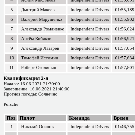
4
Ислам Мислимов
Independent Drivers
01:55,031
5
Дмитрий Макеев
Independent Drivers
01:55,189
6
Валерий Марущенко
Independent Drivers
01:55,902
7
Александр Романенко
Independent Drivers
01:56,624
8
Артём Кобяков
Independent Drivers
01:56,921
9
Александр Лазарев
Independent Drivers
01:57,054
10
Тимофей Истомин
Independent Drivers
01:57,634
11
Роберт Озолиньш
Independent Drivers
01:57,801
Квалификация 2-я
Начало: 16.06.2021 21:30:00
Завершение: 16.06.2021 21:40:00
Прогноз погоды: Солнечно
Porsche
Поз.
Пилот
Команда
Время
1
Николай Осипов
Independent Drivers
01:46,755