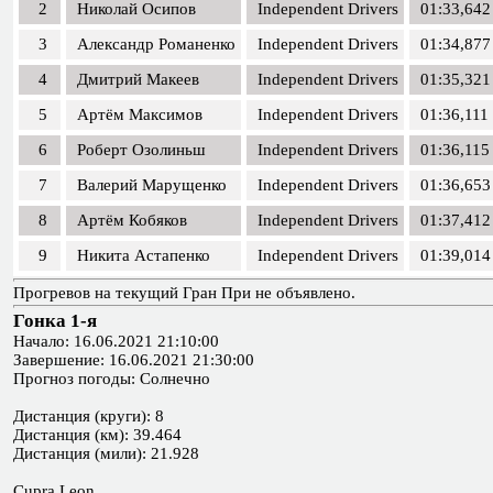
2
Николай Осипов
Independent Drivers
01:33,642
3
Александр Романенко
Independent Drivers
01:34,877
4
Дмитрий Макеев
Independent Drivers
01:35,321
5
Артём Максимов
Independent Drivers
01:36,111
6
Роберт Озолиньш
Independent Drivers
01:36,115
7
Валерий Марущенко
Independent Drivers
01:36,653
8
Артём Кобяков
Independent Drivers
01:37,412
9
Никита Астапенко
Independent Drivers
01:39,014
Прогревов на текущий Гран При не объявлено.
Гонка 1-я
Начало: 16.06.2021 21:10:00
Завершение: 16.06.2021 21:30:00
Прогноз погоды: Солнечно
Дистанция (круги): 8
Дистанция (км): 39.464
Дистанция (мили): 21.928
Cupra Leon