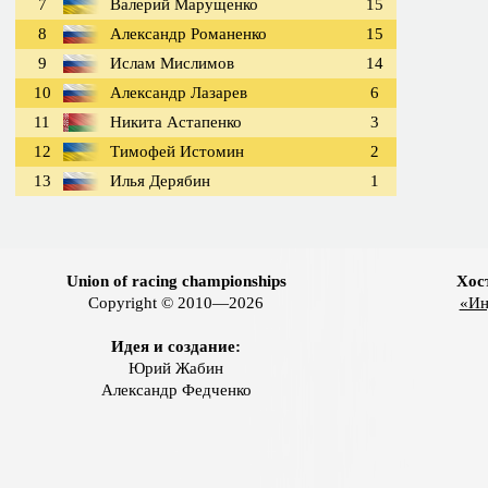
7
Валерий Марущенко
15
8
Александр Романенко
15
9
Ислам Мислимов
14
10
Александр Лазарев
6
11
Никита Астапенко
3
12
Тимофей Истомин
2
13
Илья Дерябин
1
Union of racing championships
Хос
Copyright © 2010—2026
«Ин
Идея и создание:
Юрий Жабин
Александр Федченко