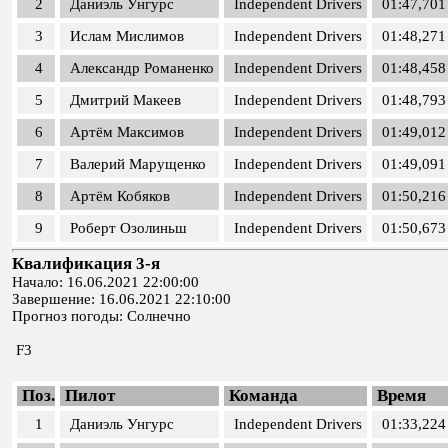
2
Даниэль Унгурс
Independent Drivers
01:47,701
3
Ислам Мислимов
Independent Drivers
01:48,271
4
Александр Романенко
Independent Drivers
01:48,458
5
Дмитрий Макеев
Independent Drivers
01:48,793
6
Артём Максимов
Independent Drivers
01:49,012
7
Валерий Марущенко
Independent Drivers
01:49,091
8
Артём Кобяков
Independent Drivers
01:50,216
9
Роберт Озолиньш
Independent Drivers
01:50,673
Квалификация 3-я
Начало: 16.06.2021 22:00:00
Завершение: 16.06.2021 22:10:00
Прогноз погоды: Солнечно
F3
Поз.
Пилот
Команда
Время
1
Даниэль Унгурс
Independent Drivers
01:33,224