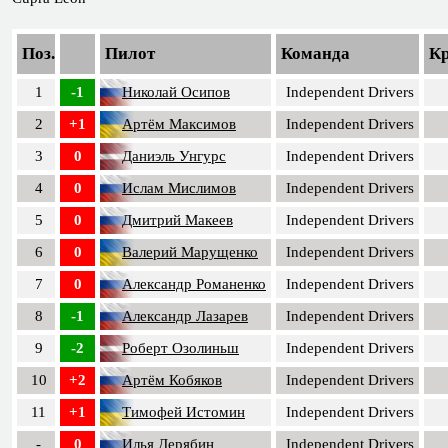
Поз.
Пилот
Команда
К
1
-1
Николай Осипов
Independent Drivers
2
+1
Артём Максимов
Independent Drivers
3
0
Даниэль Унгурс
Independent Drivers
4
0
Ислам Мислимов
Independent Drivers
5
0
Дмитрий Макеев
Independent Drivers
6
0
Валерий Марущенко
Independent Drivers
7
0
Александр Романенко
Independent Drivers
8
-1
Александр Лазарев
Independent Drivers
9
-2
Роберт Озолиньш
Independent Drivers
10
+2
Артём Кобяков
Independent Drivers
11
+1
Тимофей Истомин
Independent Drivers
-
0
Илья Дерябин
Independent Drivers