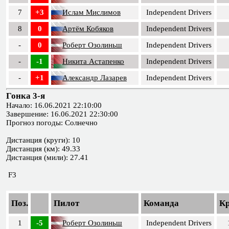
7
+3
Ислам Мислимов
Independent Drivers
8
0
Артём Кобяков
Independent Drivers
-
0
Роберт Озолиньш
Independent Drivers
-
-1
Никита Астапенко
Independent Drivers
-
+1
Александр Лазарев
Independent Drivers
Гонка 3-я
Начало: 16.06.2021 22:10:00
Завершение: 16.06.2021 22:30:00
Прогноз погоды: Солнечно
Дистанция (круги): 10
Дистанция (км): 49.33
Дистанция (мили): 27.41
F3
Поз.
Пилот
Команда
К
1
-5
Роберт Озолиньш
Independent Drivers