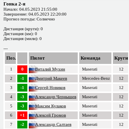
Гонка 2-я
Начало: 04.05.2023 21:55:00
Завершение: 04.05.2023 22:20:00
Прогноз погоды: Солнечно
Дистанция (круги): 0
Дистанция (км): 0
Дистанция (мили): 0
---
Поз.
Пилот
Команда
Круги
1
0
Виталий Мухин
Maserati
12
2
-1
Дмитрий Макеев
Mercedes-Benz
12
3
-1
Сергей Новиков
Maserati
12
4
-3
Александр Чернышев
Maserati
12
5
-3
Максим Кулаков
Maserati
12
6
+1
Алексей Громов
Maserati
12
7
-2
Александр Салтаев
Maserati
12