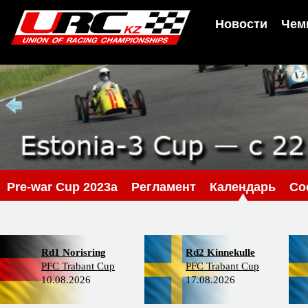
Новости
Чем
Pre-war Cup 2023a
Регламент
Календарь
Со
Rd1 Norisring
Rd2 Kinnekulle
PFC Trabant Cup
PFC Trabant Cup
10.08.2026
17.08.2026