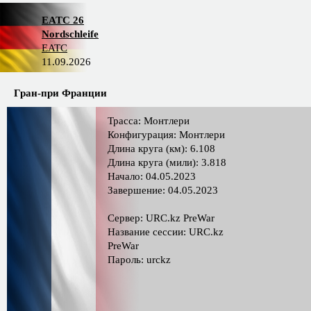
EATC 26
Nordschleife
EATC
11.09.2026
Гран-при Франции
Трасса: Монтлери
Конфигурация: Монтлери
Длина круга (км): 6.108
Длина круга (мили): 3.818
Начало: 04.05.2023
Завершение: 04.05.2023
Сервер: URC.kz PreWar
Название сессии: URC.kz
PreWar
Пароль: urckz