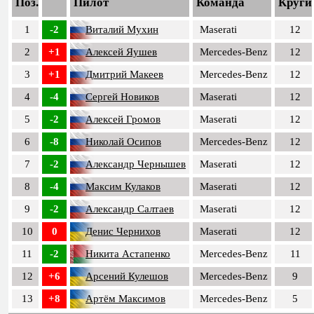
Поз.
Пилот
Команда
Круги
1
-2
Виталий Мухин
Maserati
12
2
+1
Алексей Яушев
Mercedes-Benz
12
3
+1
Дмитрий Макеев
Mercedes-Benz
12
4
-4
Сергей Новиков
Maserati
12
5
-2
Алексей Громов
Maserati
12
6
-8
Николай Осипов
Mercedes-Benz
12
7
-2
Александр Чернышев
Maserati
12
8
-4
Максим Кулаков
Maserati
12
9
-2
Александр Салтаев
Maserati
12
10
0
Денис Чернихов
Maserati
12
11
-2
Никита Астапенко
Mercedes-Benz
11
12
+6
Арсений Кулешов
Mercedes-Benz
9
13
+8
Артём Максимов
Mercedes-Benz
5