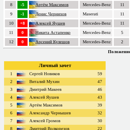
8
-5
Артём Максимов
Mercedes-Benz
11
9
-1
Денис Чернихов
Maserati
11
10
+8
Алексей Яушев
Mercedes-Benz
11
11
0
Никита Астапенко
Mercedes-Benz
5
12
0
Арсений Кулешов
Mercedes-Benz
2
Положение 
Личный зачет
1
Сергей Новиков
59
2
Виталий Мухин
47
3
Дмитрий Макеев
46
4
Алексей Яушев
43
5
Артём Максимов
39
6
Александр Чернышев
32
7
Алексей Громов
30
8
Дмитрий Волкорезов
22