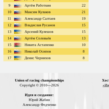
9
Артём Работкин
22
10
Максим Кулаков
21
11
Александр Салтаев
19
12
Владислав Русанов
15
13
Арсений Кулешов
15
14
Артём Соловьёв
13
15
Никита Астапенко
10
16
Николай Осипов
8
17
Денис Чернихов
8
Union of racing championships
Хос
Copyright © 2010—2026
«Ин
Идея и создание:
Юрий Жабин
Александр Федченко