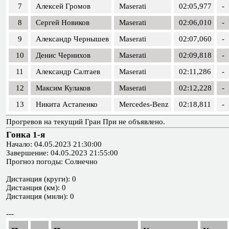
7
Алексей Громов
Maserati
02:05,977
-
8
Сергей Новиков
Maserati
02:06,010
-
9
Александр Чернышев
Maserati
02:07,060
-
10
Денис Чернихов
Maserati
02:09,818
-
11
Александр Салтаев
Maserati
02:11,286
-
12
Максим Кулаков
Maserati
02:12,228
-
13
Никита Астапенко
Mercedes-Benz
02:18,811
-
Прогревов на текущий Гран При не объявлено.
Гонка 1-я
Начало: 04.05.2023 21:30:00
Завершение: 04.05.2023 21:55:00
Прогноз погоды: Солнечно
Дистанция (круги): 0
Дистанция (км): 0
Дистанция (мили): 0
---