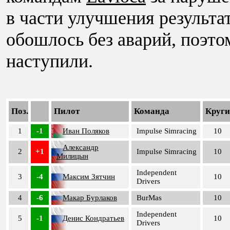
в части улучшения результа
обошлось без аварий, поэто
наступили.
Поз.
Пилот
Команда
Круги
1
-1
Иван Поляков
Impulse Simracing
10
Александр
2
+1
Impulse Simracing
10
Милицын
Independent
3
-4
Максим Зятчин
10
Drivers
4
-6
Макар Бурлаков
BurMas
10
Independent
5
-1
Денис Кондратьев
10
Drivers