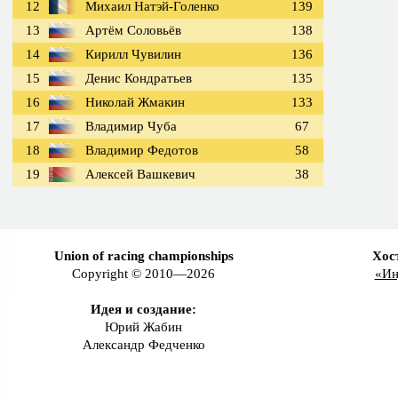
12
Михаил Натэй-Голенко
139
13
Артём Соловьёв
138
14
Кирилл Чувилин
136
15
Денис Кондратьев
135
16
Николай Жмакин
133
17
Владимир Чуба
67
18
Владимир Федотов
58
19
Алексей Вашкевич
38
Union of racing championships
Хос
Copyright © 2010—2026
«Ин
Идея и создание:
Юрий Жабин
Александр Федченко