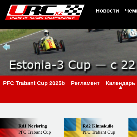
Новости
Чем
PFC Trabant Cup 2025b
Регламент
Календарь
Rd1 Norisring
Rd2 Kinnekulle
PFC Trabant Cup
PFC Trabant Cup