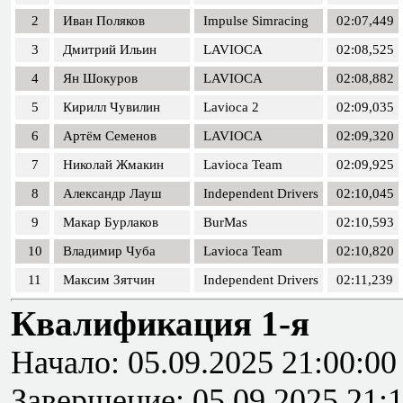
2
Иван Поляков
Impulse Simracing
02:07,449
3
Дмитрий Ильин
LAVIOCA
02:08,525
4
Ян Шокуров
LAVIOCA
02:08,882
5
Кирилл Чувилин
Lavioca 2
02:09,035
6
Артём Семенов
LAVIOCA
02:09,320
7
Николай Жмакин
Lavioca Team
02:09,925
8
Александр Лауш
Independent Drivers
02:10,045
9
Макар Бурлаков
BurMas
02:10,593
10
Владимир Чуба
Lavioca Team
02:10,820
11
Максим Зятчин
Independent Drivers
02:11,239
Квалификация 1-я
Начало: 05.09.2025 21:00:00
Завершение: 05.09.2025 21: