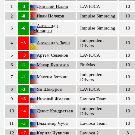
1
-3
Дмитрий Ильин
LAVIOCA
10
2
-8
Иван Поляков
Impulse Simracing
10
Александр
3
-6
Impulse Simracing
10
Милицын
Independent
4
+3
Александр Лауш
10
Drivers
5
+3
Артём Семенов
LAVIOCA
10
6
-1
Макар Бурлаков
BurMas
10
Independent
7
-1
Максим Зятчин
10
Drivers
8
-3
Ян Шокуров
LAVIOCA
10
9
+6
Николай Жмакин
Lavioca Team
10
Independent
10
+4
Денис Кондратьев
10
Drivers
11
-1
Владимир Чуба
Lavioca Team
10
12
+7
Кирилл Чувилин
Lavioca 2
8