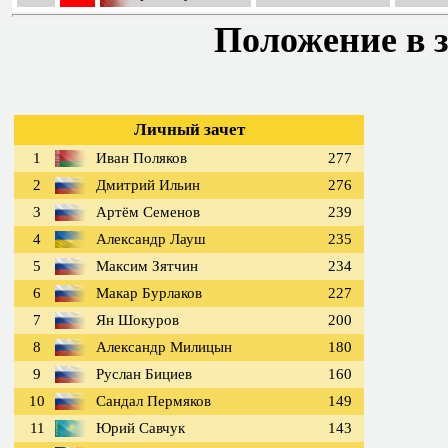
Положение в з
Личный зачет
1
Иван Поляков
277
2
Дмитрий Ильин
276
3
Артём Семенов
239
4
Александр Лауш
235
5
Максим Зятчин
234
6
Макар Бурлаков
227
7
Ян Шокуров
200
8
Александр Милицын
180
9
Руслан Бициев
160
10
Сандал Пермяков
149
11
Юрий Савчук
143