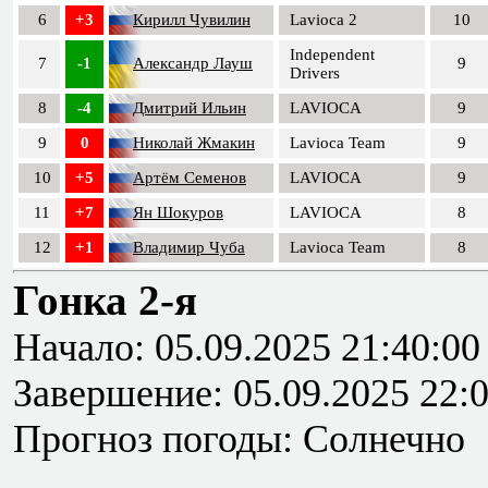
6
+3
Кирилл Чувилин
Lavioca 2
10
Independent
7
-1
Александр Лауш
9
Drivers
8
-4
Дмитрий Ильин
LAVIOCA
9
9
0
Николай Жмакин
Lavioca Team
9
10
+5
Артём Семенов
LAVIOCA
9
11
+7
Ян Шокуров
LAVIOCA
8
12
+1
Владимир Чуба
Lavioca Team
8
Гонка 2-я
Начало: 05.09.2025 21:40:00
Завершение: 05.09.2025 22:
Прогноз погоды: Солнечно