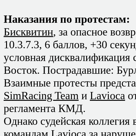
Наказания по протестам:
Бисквитин
, за опасное возв
10.3.7.3, 6 баллов, +30 сек
условная дисквалификация с
Восток. Пострадавшие: Бур
Взаимные протесты предст
SimRacing Team
и
Lavioca
от
регламента КМД.
Однако судейская коллегия
командам
Lavioca
за наруше