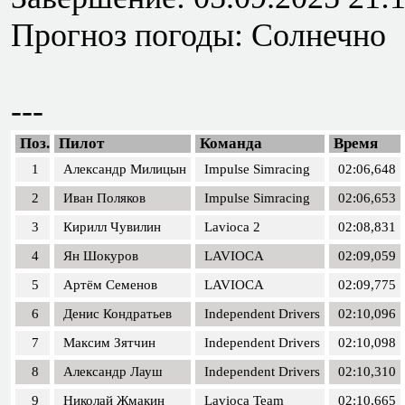
Прогноз погоды: Солнечно
---
Поз.
Пилот
Команда
Время
1
Александр Милицын
Impulse Simracing
02:06,648
2
Иван Поляков
Impulse Simracing
02:06,653
3
Кирилл Чувилин
Lavioca 2
02:08,831
4
Ян Шокуров
LAVIOCA
02:09,059
5
Артём Семенов
LAVIOCA
02:09,775
6
Денис Кондратьев
Independent Drivers
02:10,096
7
Максим Зятчин
Independent Drivers
02:10,098
8
Александр Лауш
Independent Drivers
02:10,310
9
Николай Жмакин
Lavioca Team
02:10,665