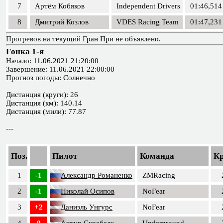
7
Артём Кобяков
Independent Drivers
01:46,514
8
Дмитрий Козлов
VDES Racing Team
01:47,231
Прогревов на текущий Гран При не объявлено.
Гонка 1-я
Начало: 11.06.2021 21:20:00
Завершение: 11.06.2021 22:00:00
Прогноз погоды: Солнечно
Дистанция (круги): 26
Дистанция (км): 140.14
Дистанция (мили): 77.87
---
Поз.
Пилот
Команда
К
1
-1
Александр Романенко
ZMRacing
2
-1
Николай Осипов
NoFear
3
+2
Даниэль Унгурс
NoFear