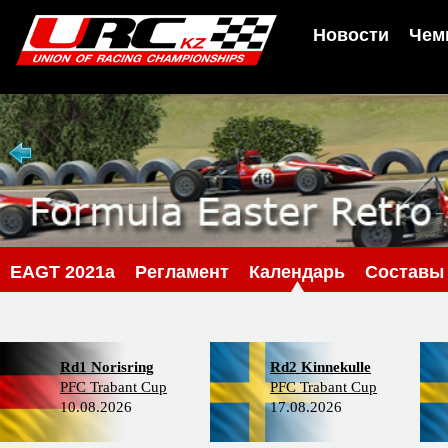
Новости
Чем
EAGT 2021a
Регламент
Календарь
Составы
Rd1 Norisring
Rd2 Kinnekulle
PFC Trabant Cup
PFC Trabant Cup
10.08.2026
17.08.2026