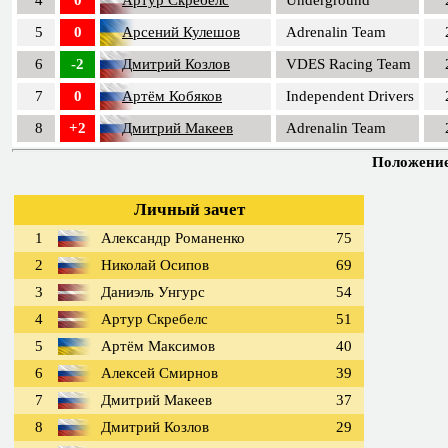
4
0
Артур Скребелс
Underground
5
0
Арсений Кулешов
Adrenalin Team
6
-2
Дмитрий Козлов
VDES Racing Team
7
0
Артём Кобяков
Independent Drivers
8
+2
Дмитрий Макеев
Adrenalin Team
Положение 
Личный зачет
1
Александр Романенко
75
2
Николай Осипов
69
3
Даниэль Унгурс
54
4
Артур Скребелс
51
5
Артём Максимов
40
6
Алексей Смирнов
39
7
Дмитрий Макеев
37
8
Дмитрий Козлов
29