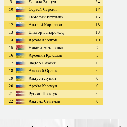
9
Данила Зайцев
24
10
Сергей Чурсин
17
11
Тимофей Истомин
16
12
Андрей Кириллов
13
13
Виктор Запорожец
13
14
Артём Кобяков
10
15
Никита Астапенко
7
16
Арсений Кулешов
5
17
Фёдор Быконя
0
18
Алексей Орлов
0
19
Андрей Лунин
0
20
Артём Козачун
0
21
Руслан Шевчук
0
22
Андрис Семенов
0