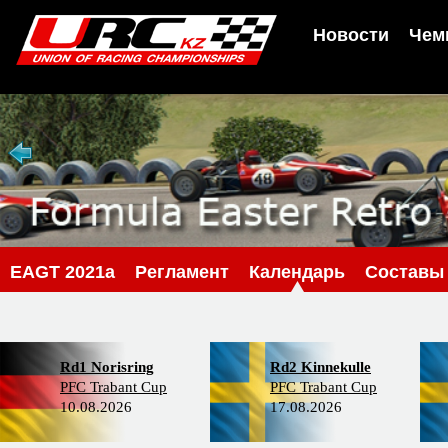
Новости
Чем
EAGT 2021a
Регламент
Календарь
Составы
Rd1 Norisring
Rd2 Kinnekulle
PFC Trabant Cup
PFC Trabant Cup
10.08.2026
17.08.2026