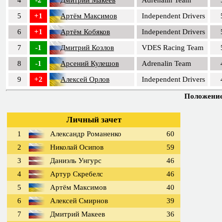
4
-2
Дмитрий Макеев
Adrenalin Team
5
+1
Артём Максимов
Independent Drivers
6
+1
Артём Кобяков
Independent Drivers
7
-1
Дмитрий Козлов
VDES Racing Team
8
-1
Арсений Кулешов
Adrenalin Team
9
+2
Алексей Орлов
Independent Drivers
Положение 
Личный зачет
1
Александр Романенко
60
2
Николай Осипов
59
3
Даниэль Унгурс
46
4
Артур Скребелс
46
5
Артём Максимов
40
6
Алексей Смирнов
39
7
Дмитрий Макеев
36