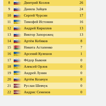
8
Дмитрий Козлов
26
9
Данила Зайцев
24
10
Сергей Чурсин
17
11
Тимофей Истомин
16
12
Андрей Кириллов
13
13
Виктор Запорожец
13
14
Артём Кобяков
8
15
Никита Астапенко
7
16
Арсений Кулешов
1
17
Фёдор Быконя
0
18
Алексей Орлов
0
19
Андрей Лунин
0
20
Артём Козачун
0
21
Руслан Шевчук
0
22
Андрис Семенов
0