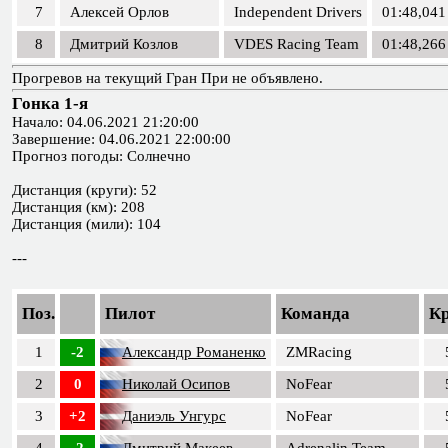
7
Алексей Орлов
Independent Drivers
01:48,041
8
Дмитрий Козлов
VDES Racing Team
01:48,266
Прогревов на текущий Гран При не объявлено.
Гонка 1-я
Начало: 04.06.2021 21:20:00
Завершение: 04.06.2021 22:00:00
Прогноз погоды: Солнечно
Дистанция (круги): 52
Дистанция (км): 208
Дистанция (мили): 104
---
Поз.
Пилот
Команда
К
1
-2
Александр Романенко
ZMRacing
2
0
Николай Осипов
NoFear
3
+2
Даниэль Унгурс
NoFear