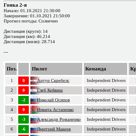
Гонка 2-я
Начало: 01.10.2021 21:30:00
Завершение: 01.10.2021 21:50:00
Прогноз погоды: Солнечно
Дистанция (круги): 14
Дистанция (км): 46.214
Дистанция (мили): 28.714
---
Поз.
Пилот
Команда
К
1
0
Артур Скребелс
Independent Drivers
2
0
Глеб Кейвиш
Independent Drivers
3
-2
Николай Осипов
Independent Drivers
4
0
Никита Астапенко
Independent Drivers
5
-3
Александр Романенко
Independent Drivers
6
-6
Дмитрий Макеев
Independent Drivers