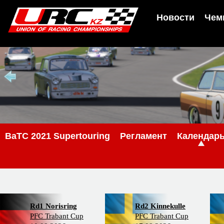
Новости
Чем
BaTC 2021 Supertouring
Регламент
Календар
Rd1 Norisring
Rd2 Kinnekulle
PFC Trabant Cup
PFC Trabant Cup