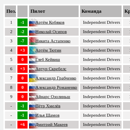
Поз.
Пилот
Команда
К
1
-1
Артём Кобяков
Independent Drivers
2
-2
Николай Осипов
Independent Drivers
3
-7
Никита Астапенко
Independent Drivers
4
+3
Артём Тютин
Independent Drivers
5
0
Глеб Кейвиш
Independent Drivers
6
+3
Артур Скребелс
Independent Drivers
7
0
Александр Грабченко
Independent Drivers
8
0
Александр Романенко
Independent Drivers
9
0
Айнарс Озолиньш
Independent Drivers
-
-1
Пётр Хмелёв
Independent Drivers
-
-1
Илья Шамов
Independent Drivers
-
+6
Дмитрий Макеев
Independent Drivers