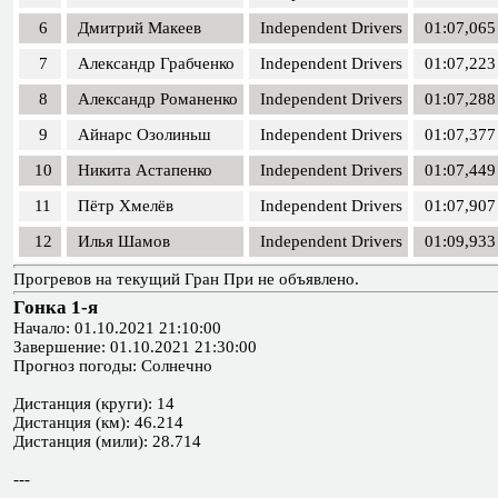
6
Дмитрий Макеев
Independent Drivers
01:07,065
7
Александр Грабченко
Independent Drivers
01:07,223
8
Александр Романенко
Independent Drivers
01:07,288
9
Айнарс Озолиньш
Independent Drivers
01:07,377
10
Никита Астапенко
Independent Drivers
01:07,449
11
Пётр Хмелёв
Independent Drivers
01:07,907
12
Илья Шамов
Independent Drivers
01:09,933
Прогревов на текущий Гран При не объявлено.
Гонка 1-я
Начало: 01.10.2021 21:10:00
Завершение: 01.10.2021 21:30:00
Прогноз погоды: Солнечно
Дистанция (круги): 14
Дистанция (км): 46.214
Дистанция (мили): 28.714
---