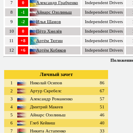
7
0
Александр Грабченко
Independent Drivers
8
-1
Айнарс Озолиньш
Independent Drivers
9
-2
Илья Шамов
Independent Drivers
10
0
Пётр Хмелёв
Independent Drivers
11
+8
Артём Тютин
Independent Drivers
12
+6
Артём Кобяков
Independent Drivers
Положение 
Личный зачет
1
Николай Осипов
86
2
Артур Скребелс
67
3
Александр Романенко
57
4
Дмитрий Макеев
51
5
Айнарс Озолиньш
46
6
Глеб Кейвиш
40
7
Никита Астапенко
33