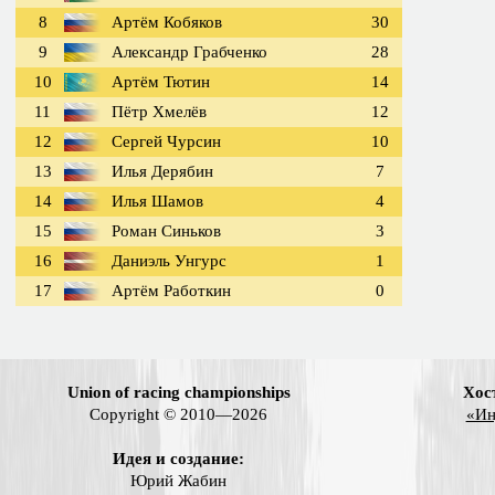
8
Артём Кобяков
30
9
Александр Грабченко
28
10
Артём Тютин
14
11
Пётр Хмелёв
12
12
Сергей Чурсин
10
13
Илья Дерябин
7
14
Илья Шамов
4
15
Роман Синьков
3
16
Даниэль Унгурс
1
17
Артём Работкин
0
Union of racing championships
Хос
Copyright © 2010—2026
«Ин
Идея и создание:
Юрий Жабин